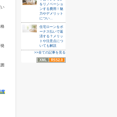
をリノベーショ
買い
ンする費用！魅
力やデメリット
につい...
価格
住宅ローンをボ
ーナス払いで返
済する？メリッ
トや注意点につ
が発
いても解説
>>全ての記事を見る
XML
RSS2.0
範囲
制度