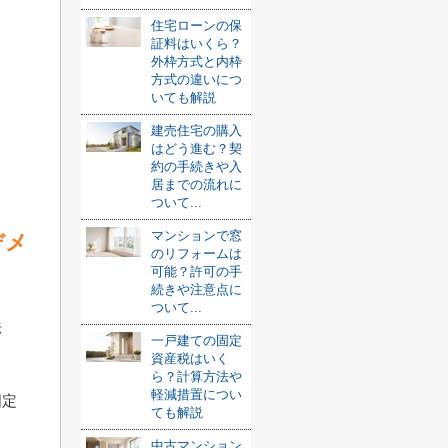
住宅ローンの保
証料はいくら？
外枠方式と内枠
方式の違いにつ
いても解説
建売住宅の購入
はどう進む？契
約の手続きや入
居までの流れに
ついて...
マンションで窓
デメ
のリフォームは
可能？許可の手
続きや注意点に
ついて...
法
一戸建ての固定
資産税はいく
ら？計算方法や
軽減措置につい
固定
ても解説
中古マンション