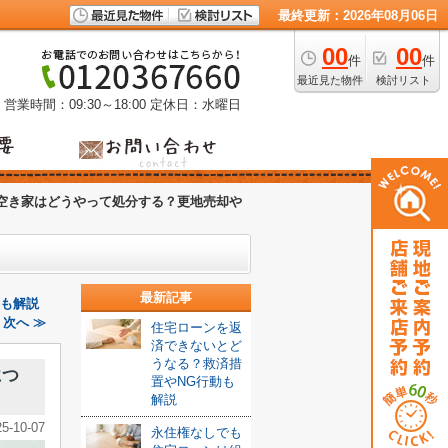
最終更新：2026年08月06日
00
00
件
件
最近見た物件
検討リスト
営業時間：09:30～18:00
定休日：水曜日
空き家はどうやって処分する？更地売却や
最新記事
家も解説
次へ ≫
住宅ローンを返
済できないとど
うなる？救済措
につ
置やNG行動も
解説
25-10-07
永住権なしでも