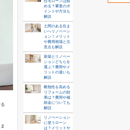
住宅ローンは組
める？審査のポ
イントや方法も
解説
土間のある住ま
いへリノベーシ
ョン！メリット
や費用相場と注
意点も解説
新築とリノベー
ションどちらを
選ぶ？費用やメ
リットの違いも
解説
断熱性を高める
リフォームの効
果は？費用や補
助金についても
する
解説
リノベーション
に使うローン
まま
は？メリットや