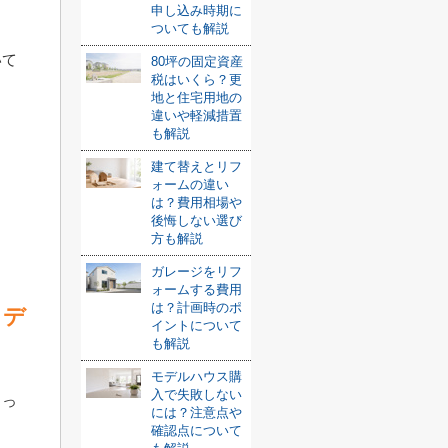
申し込み時期に
。
ついても解説
いて
80坪の固定資産
税はいくら？更
地と住宅用地の
違いや軽減措置
も解説
建て替えとリフ
ォームの違い
は？費用相場や
後悔しない選び
方も解説
ガレージをリフ
ォームする費用
は？計画時のポ
とデ
イントについて
も解説
モデルハウス購
入で失敗しない
とっ
には？注意点や
確認点について