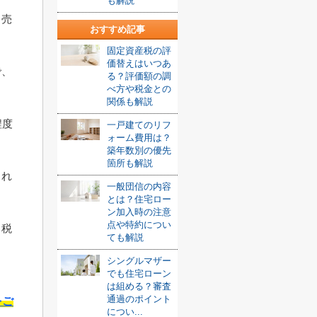
も解説
、売
おすすめ記事
固定資産税の評
価替えはいつあ
で、
る？評価額の調
べ方や税金との
関係も解説
程度
一戸建てのリフ
ォーム費用は？
築年数別の優先
箇所も解説
され
一般団信の内容
とは？住宅ロー
ン加入時の注意
点や特約につい
、税
ても解説
シングルマザー
でも住宅ローン
は組める？審査
通過のポイント
をご
につい...