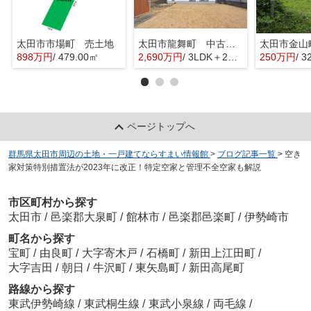
太田市市場町 売土地
太田市龍舞町 中古戸建
太田市金山
898万円
/ 479.00㎡
2,690万円
/ 3LDK＋2S(納戸)
250万円
/ 3
ページトップへ
群馬県太田市周辺の土地・一戸建てならすまい情報館
>
ブログ記事一覧
>
空き
家対策特別措置法が2023年に改正！特定空家と管理不全空家も解説
市区町村から探す
太田市
/
邑楽郡大泉町
/
館林市
/
邑楽郡邑楽町
/
伊勢崎市
町名から探す
宝町
/
由良町
/
大字寄木戸
/
石橋町
/
新田上江田町
/
大字吉田
/
朝日
/
牛沢町
/
東矢島町
/
新田高尾町
路線から探す
東武伊勢崎線
/
東武桐生線
/
東武小泉線
/
両毛線
/