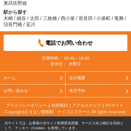
東武佐野線
駅から探す
木崎
/
細谷
/
太田
/
三枚橋
/
西小泉
/
世良田
/
小泉町
/
竜舞
/
治良門橋
/
韮川
電話でお問い合わせ
営業時間：
09:30～18:00
定休日：
水曜日
ホーム
会社概要
お問い合わせ
来店予約
プライバシーポリシー
利用規約
アクセスマップ
PCサイト
Copyright(c) すまい情報館 ケイズエステート All rights reserved.
当サイトでは、お客様の当サイト利用状況把握、サービス向上検討を目的と
して、クッキー（Cookie）を使用しています。