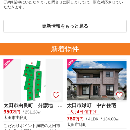
GW休業中にいただきました問合せに関しましては、順次対応させてい
ただきます。
更新情報をもっと見る
新着物件
太田市由良町 分譲地 Q区画
太田市緑町 中古住宅
950
8月4日 値下げ
万円
/ 251.28㎡
太田市由良町
780
万円
/ 4LDK / 134.00㎡
太田市緑町
こだわりポイント満載の太田市