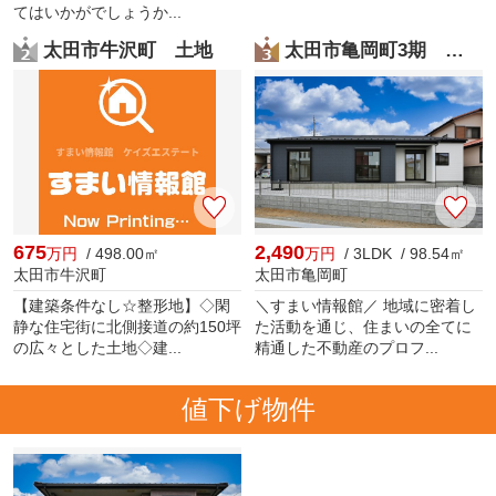
てはいかがでしょうか...
太田市牛沢町 土地
太田市亀岡町3期 タクトホーム
675
2,490
万円
/ 498.00㎡
万円
/ 3LDK / 98.54㎡
太田市牛沢町
太田市亀岡町
【建築条件なし☆整形地】◇閑
＼すまい情報館／ 地域に密着し
静な住宅街に北側接道の約150坪
た活動を通じ、住まいの全てに
の広々とした土地◇建...
精通した不動産のプロフ...
値下げ物件