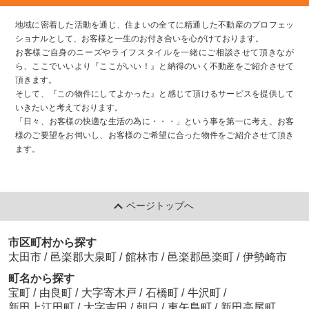
地域に密着した活動を通じ、住まいの全てに精通した不動産のプロフェッ
ショナルとして、お客様と一生のお付き合いを心がけております。
お客様ご自身のニーズやライフスタイルを一緒にご相談させて頂きなが
ら、ここでいいより『ここがいい！』と納得のいく不動産をご紹介させて
頂きます。
そして、『この物件にしてよかった』と感じて頂けるサービスを提供して
いきたいと考えております。
「日々、お客様の快適な生活の為に・・・」という事を第一に考え、お客
様のご要望をお伺いし、お客様のご希望に合った物件をご紹介させて頂き
ます。
ページトップへ
市区町村から探す
太田市
/
邑楽郡大泉町
/
館林市
/
邑楽郡邑楽町
/
伊勢崎市
町名から探す
宝町
/
由良町
/
大字寄木戸
/
石橋町
/
牛沢町
/
新田上江田町
/
大字吉田
/
朝日
/
東矢島町
/
新田高尾町