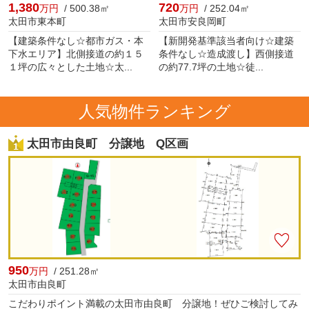
1,380
720
万円
/ 500.38㎡
万円
/ 252.04㎡
太田市東本町
太田市安良岡町
【建築条件なし☆都市ガス・本
【新開発基準該当者向け☆建築
下水エリア】北側接道の約１５
条件なし☆造成渡し】西側接道
１坪の広々とした土地☆太...
の約77.7坪の土地☆徒...
人気物件ランキング
太田市由良町 分譲地 Q区画
950
万円
/ 251.28㎡
太田市由良町
こだわりポイント満載の太田市由良町 分譲地！ぜひご検討してみ