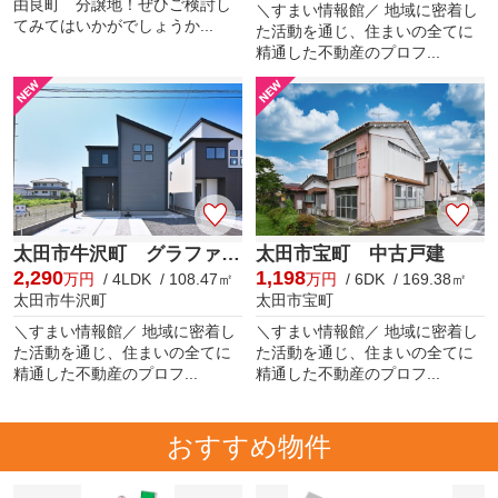
由良町 分譲地！ぜひご検討し
＼すまい情報館／ 地域に密着し
てみてはいかがでしょうか...
た活動を通じ、住まいの全てに
精通した不動産のプロフ...
太田市牛沢町 グラファーレ
太田市宝町 中古戸建
2,290
1,198
万円
/ 4LDK / 108.47㎡
万円
/ 6DK / 169.38㎡
太田市牛沢町
太田市宝町
＼すまい情報館／ 地域に密着し
＼すまい情報館／ 地域に密着し
た活動を通じ、住まいの全てに
た活動を通じ、住まいの全てに
精通した不動産のプロフ...
精通した不動産のプロフ...
おすすめ物件