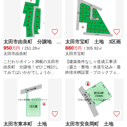
太田市由良町 分譲地 Q区画
太田市宝町 土地 3区画
950
880
万円
/ 251.28㎡
万円
/ 305.92㎡
太田市由良町
太田市宝町
こだわりポイント満載の太田市
【建築条件なし☆造成工事済
由良町 分譲地！ぜひご検討し
（盛土・整地・水道引込み・最
てみてはいかがでしょうか...
終排水桝設置・ブロックフェ...
太田市東本町 土地
太田市安良岡町 土地