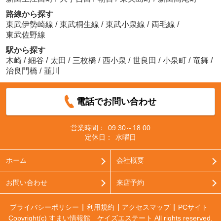
路線から探す
東武伊勢崎線
/
東武桐生線
/
東武小泉線
/
両毛線
/
東武佐野線
駅から探す
木崎
/
細谷
/
太田
/
三枚橋
/
西小泉
/
世良田
/
小泉町
/
竜舞
/
治良門橋
/
韮川
電話でお問い合わせ
営業時間：
09:30～18:00
定休日：
水曜日
ホーム
会社概要
お問い合わせ
来店予約
プライバシーポリシー
利用規約
アクセスマップ
PCサイト
Copyright(c) すまい情報館 ケイズエステート All rights reserved.