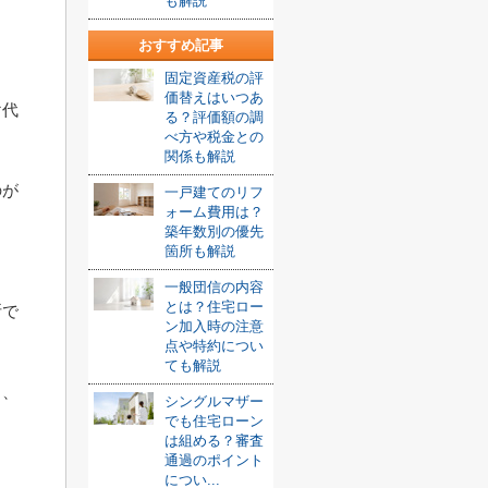
も解説
おすすめ記事
固定資産税の評
価替えはいつあ
け代
る？評価額の調
べ方や税金との
関係も解説
のが
一戸建てのリフ
ォーム費用は？
築年数別の優先
箇所も解説
。
一般団信の内容
とは？住宅ロー
断で
ン加入時の注意
点や特約につい
ても解説
も、
シングルマザー
でも住宅ローン
は組める？審査
通過のポイント
につい...