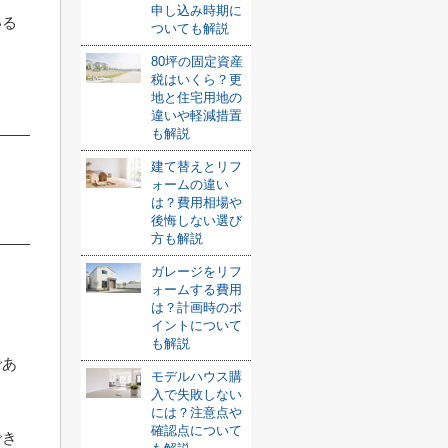
申し込み時期に
いる
ついても解説
80坪の固定資産
税はいくら？更
地と住宅用地の
違いや軽減措置
も解説
建て替えとリフ
ォームの違い
は？費用相場や
後悔しない選び
方も解説
ガレージをリフ
ォームする費用
は？計画時のポ
イントについて
も解説
であ
モデルハウス購
入で失敗しない
には？注意点や
確認点について
でき