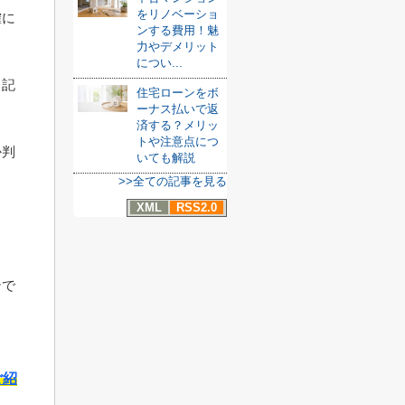
をリノベーショ
確に
ンする費用！魅
力やデメリット
につい...
と記
住宅ローンをボ
ーナス払いで返
済する？メリッ
トや注意点につ
か判
いても解説
>>全ての記事を見る
XML
RSS2.0
。
ンで
ご紹