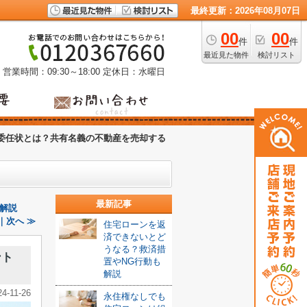
最終更新：2026年08月07日
00
00
件
件
最近見た物件
検討リスト
営業時間：09:30～18:00
定休日：水曜日
委任状とは？共有名義の不動産を売却する
最新記事
解説
｜次へ ≫
住宅ローンを返
済できないとど
うなる？救済措
ント
置やNG行動も
解説
24-11-26
永住権なしでも