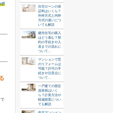
のポ
住宅ローンの保
証料はいくら？
外枠方式と内枠
方式の違いにつ
いても解説
建売住宅の購入
はどう進む？契
約の手続きや入
居までの流れに
ついて...
マンションで窓
のリフォームは
可能？許可の手
続きや注意点に
る
ついて...
一戸建ての固定
資産税はいく
ら？計算方法や
前で
軽減措置につい
ても解説
中古マンション