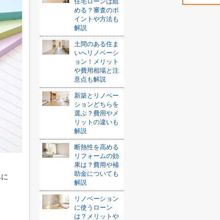
住宅ローンは組
める？審査のポ
イントや方法も
解説
土間のある住ま
いへリノベーシ
ョン！メリット
や費用相場と注
意点も解説
新築とリノベー
ションどちらを
選ぶ？費用やメ
リットの違いも
解説
断熱性を高める
リフォームの効
果は？費用や補
助金についても
みに
解説
リノベーション
に使うローン
は？メリットや