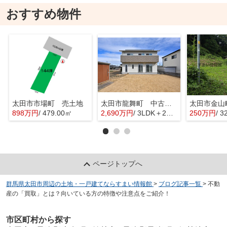
おすすめ物件
太田市市場町 売土地
太田市龍舞町 中古戸建
太田市金山
898万円
/ 479.00㎡
2,690万円
/ 3LDK＋2S(納戸)
250万円
/ 3
ページトップへ
群馬県太田市周辺の土地・一戸建てならすまい情報館
>
ブログ記事一覧
>
不動
産の「買取」とは？向いている方の特徴や注意点をご紹介！
市区町村から探す