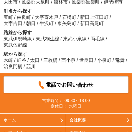
太田市
/
邑楽郡大泉町
/
館林市
/
邑楽郡邑楽町
/
伊勢崎市
町名から探す
宝町
/
由良町
/
大字寄木戸
/
石橋町
/
新田上江田町
/
大字吉田
/
朝日
/
牛沢町
/
東矢島町
/
新田高尾町
路線から探す
東武伊勢崎線
/
東武桐生線
/
東武小泉線
/
両毛線
/
東武佐野線
駅から探す
木崎
/
細谷
/
太田
/
三枚橋
/
西小泉
/
世良田
/
小泉町
/
竜舞
/
治良門橋
/
韮川
電話でお問い合わせ
営業時間：
09:30～18:00
定休日：
水曜日
ホーム
会社概要