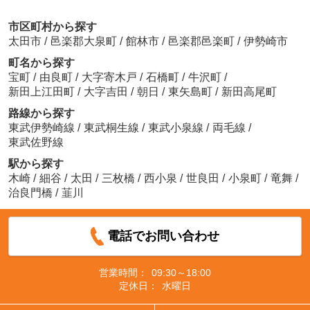
市区町村から探す
太田市
/
邑楽郡大泉町
/
館林市
/
邑楽郡邑楽町
/
伊勢崎市
町名から探す
宝町
/
由良町
/
大字寄木戸
/
石橋町
/
牛沢町
/
新田上江田町
/
大字吉田
/
朝日
/
東矢島町
/
新田高尾町
路線から探す
東武伊勢崎線
/
東武桐生線
/
東武小泉線
/
両毛線
/
東武佐野線
駅から探す
木崎
/
細谷
/
太田
/
三枚橋
/
西小泉
/
世良田
/
小泉町
/
竜舞
/
治良門橋
/
韮川
電話でお問い合わせ
営業時間：
09:30～18:00
定休日：
水曜日