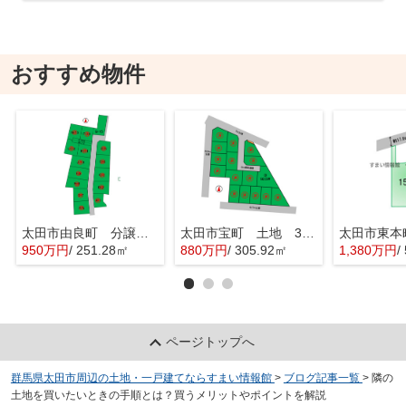
おすすめ物件
太田市由良町 分譲地 Q区画
太田市宝町 土地 3区画
太田市東本
950万円
/ 251.28㎡
880万円
/ 305.92㎡
1,380万円
/
ページトップへ
群馬県太田市周辺の土地・一戸建てならすまい情報館
>
ブログ記事一覧
>
隣の
土地を買いたいときの手順とは？買うメリットやポイントを解説