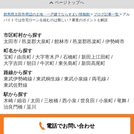
ページトップへ
群馬県太田市周辺の土地・一戸建てならすまい情報館
>
ブログ記事一覧
>
アル
バイトでは住宅ローンを組むのは難しい？審査のポイントも解説
市区町村から探す
太田市
/
邑楽郡大泉町
/
館林市
/
邑楽郡邑楽町
/
伊勢崎市
町名から探す
宝町
/
由良町
/
大字寄木戸
/
石橋町
/
新田上江田町
/
大字吉田
/
朝日
/
牛沢町
/
東矢島町
/
新田高尾町
路線から探す
東武伊勢崎線
/
東武桐生線
/
東武小泉線
/
両毛線
/
東武佐野線
駅から探す
木崎
/
細谷
/
太田
/
三枚橋
/
西小泉
/
世良田
/
小泉町
/
竜舞
/
治良門橋
/
韮川
電話でお問い合わせ