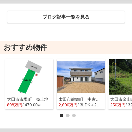
ブログ記事一覧を見る
おすすめ物件
太田市市場町 売土地
太田市龍舞町 中古戸建
太田市金山
898万円
/ 479.00㎡
2,690万円
/ 3LDK＋2S(納戸)
250万円
/ 3