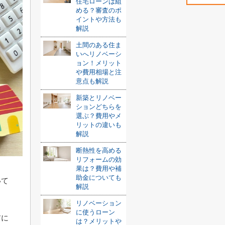
住宅ローンは組
める？審査のポ
イントや方法も
解説
土間のある住ま
いへリノベーシ
ョン！メリット
や費用相場と注
意点も解説
新築とリノベー
ションどちらを
選ぶ？費用やメ
リットの違いも
解説
断熱性を高める
リフォームの効
果は？費用や補
助金についても
いて
解説
リノベーション
に使うローン
前に
は？メリットや