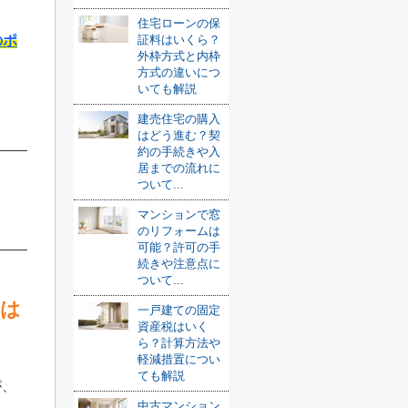
住宅ローンの保
のポ
証料はいくら？
外枠方式と内枠
方式の違いにつ
いても解説
建売住宅の購入
はどう進む？契
約の手続きや入
居までの流れに
ついて...
マンションで窓
のリフォームは
可能？許可の手
続きや注意点に
ついて...
とは
一戸建ての固定
資産税はいく
ら？計算方法や
軽減措置につい
ても解説
が、
中古マンション