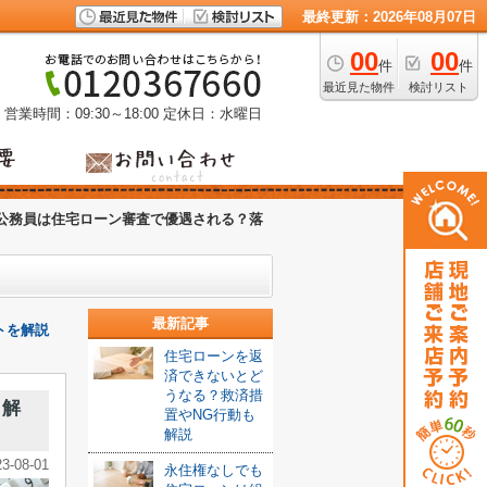
最終更新：2026年08月07日
00
00
件
件
最近見た物件
検討リスト
営業時間：09:30～18:00
定休日：水曜日
公務員は住宅ローン審査で優遇される？落
最新記事
トを解説
住宅ローンを返
済できないとど
うなる？救済措
も解
置やNG行動も
解説
23-08-01
永住権なしでも