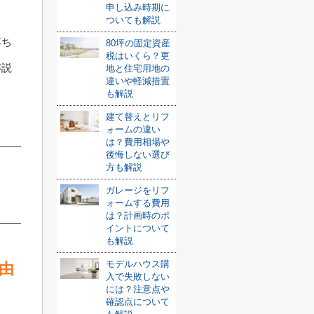
申し込み時期に
ついても解説
落ち
80坪の固定資産
税はいくら？更
解説
地と住宅用地の
違いや軽減措置
も解説
建て替えとリフ
ォームの違い
は？費用相場や
後悔しない選び
方も解説
ガレージをリフ
ォームする費用
は？計画時のポ
イントについて
も解説
モデルハウス購
由
入で失敗しない
には？注意点や
確認点について