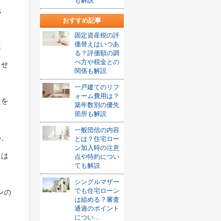
も解説
低
おすすめ記事
固定資産税の評
価替えはいつあ
違
る？評価額の調
べ方や税金との
ませ
関係も解説
一戸建てのリフ
ォーム費用は？
入を
築年数別の優先
箇所も解説
一般団信の内容
め、
とは？住宅ロー
ン加入時の注意
には
点や特約につい
ても解説
シングルマザー
でも住宅ローン
ンの
は組める？審査
通過のポイント
につい...