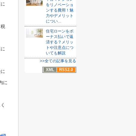
査に
をリノベーショ
ンする費用！魅
力やデメリット
につい...
、税
住宅ローンをボ
ーナス払いで返
済する？メリッ
トや注意点につ
査に
いても解説
>>全ての記事を見る
XML
RSS2.0
険に
内に
にく