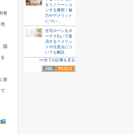
をリノベーショ
ンする費用！魅
所有
力やデメリット
につい...
を売
住宅ローンをボ
ーナス払いで返
済する？メリッ
、固
トや注意点につ
いても解説
るを
>>全ての記事を見る
XML
RSS2.0
く状
って
ご紹