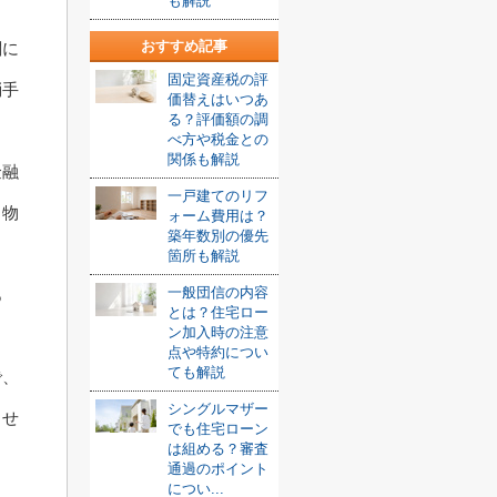
も解説
おすすめ記事
関に
固定資産税の評
消手
価替えはいつあ
る？評価額の調
べ方や税金との
関係も解説
金融
一戸建てのリフ
る物
ォーム費用は？
築年数別の優先
箇所も解説
一般団信の内容
あ
とは？住宅ロー
ン加入時の注意
点や特約につい
ても解説
で、
シングルマザー
ませ
でも住宅ローン
は組める？審査
通過のポイント
につい...