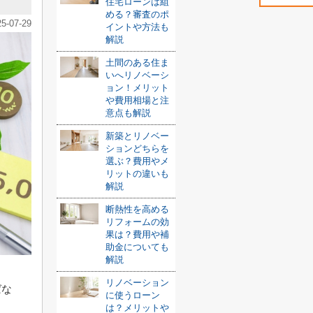
住宅ローンは組
める？審査のポ
25-07-29
イントや方法も
解説
土間のある住ま
いへリノベーシ
ョン！メリット
や費用相場と注
意点も解説
新築とリノベー
ションどちらを
選ぶ？費用やメ
リットの違いも
解説
断熱性を高める
リフォームの効
果は？費用や補
助金についても
解説
リノベーション
ばな
に使うローン
は？メリットや