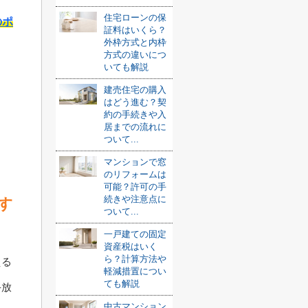
住宅ローンの保
のポ
証料はいくら？
外枠方式と内枠
方式の違いにつ
いても解説
建売住宅の購入
はどう進む？契
約の手続きや入
居までの流れに
ついて...
マンションで窓
のリフォームは
可能？許可の手
続きや注意点に
す
ついて...
一戸建ての固定
資産税はいく
ら？計算方法や
える
軽減措置につい
ても解説
手放
中古マンション