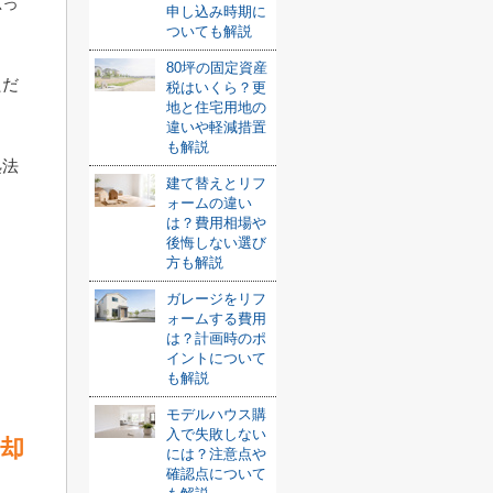
思っ
申し込み時期に
ついても解説
80坪の固定資産
ただ
税はいくら？更
地と住宅用地の
違いや軽減措置
も解説
処法
建て替えとリフ
ォームの違い
は？費用相場や
後悔しない選び
方も解説
ガレージをリフ
ォームする費用
は？計画時のポ
イントについて
も解説
モデルハウス購
入で失敗しない
却
には？注意点や
確認点について