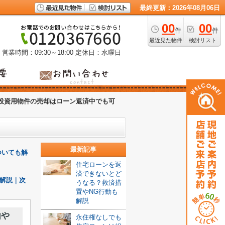
最終更新：2026年08月06日
00
00
件
件
最近見た物件
検討リスト
営業時間：09:30～18:00
定休日：水曜日
投資用物件の売却はローン返済中でも可
最新記事
ついても解
住宅ローンを返
済できないとど
解説｜次
うなる？救済措
置やNG行動も
解説
由や
永住権なしでも