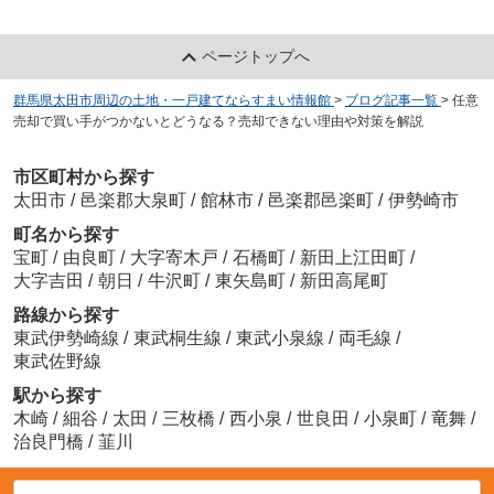
ページトップへ
群馬県太田市周辺の土地・一戸建てならすまい情報館
>
ブログ記事一覧
>
任意
売却で買い手がつかないとどうなる？売却できない理由や対策を解説
市区町村から探す
太田市
/
邑楽郡大泉町
/
館林市
/
邑楽郡邑楽町
/
伊勢崎市
町名から探す
宝町
/
由良町
/
大字寄木戸
/
石橋町
/
新田上江田町
/
大字吉田
/
朝日
/
牛沢町
/
東矢島町
/
新田高尾町
路線から探す
東武伊勢崎線
/
東武桐生線
/
東武小泉線
/
両毛線
/
東武佐野線
駅から探す
木崎
/
細谷
/
太田
/
三枚橋
/
西小泉
/
世良田
/
小泉町
/
竜舞
/
治良門橋
/
韮川