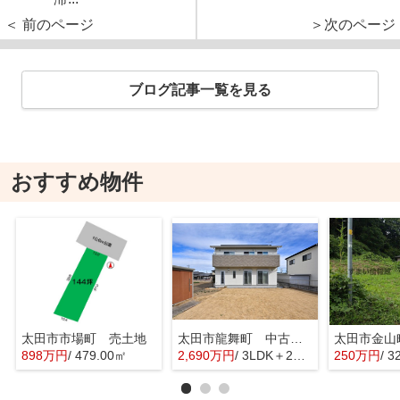
＜ 前のページ
＞次のページ
ブログ記事一覧を見る
おすすめ物件
太田市市場町 売土地
太田市龍舞町 中古戸建
太田市金山
898万円
/ 479.00㎡
2,690万円
/ 3LDK＋2S(納戸)
250万円
/ 3