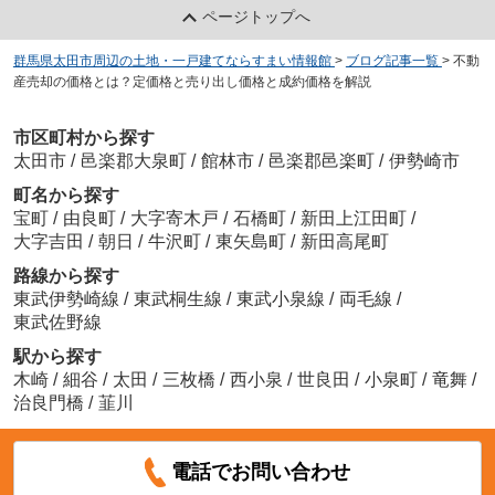
ページトップへ
群馬県太田市周辺の土地・一戸建てならすまい情報館
>
ブログ記事一覧
>
不動
産売却の価格とは？定価格と売り出し価格と成約価格を解説
市区町村から探す
太田市
/
邑楽郡大泉町
/
館林市
/
邑楽郡邑楽町
/
伊勢崎市
町名から探す
宝町
/
由良町
/
大字寄木戸
/
石橋町
/
新田上江田町
/
大字吉田
/
朝日
/
牛沢町
/
東矢島町
/
新田高尾町
路線から探す
東武伊勢崎線
/
東武桐生線
/
東武小泉線
/
両毛線
/
東武佐野線
駅から探す
木崎
/
細谷
/
太田
/
三枚橋
/
西小泉
/
世良田
/
小泉町
/
竜舞
/
治良門橋
/
韮川
電話でお問い合わせ