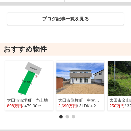
ブログ記事一覧を見る
おすすめ物件
太田市市場町 売土地
太田市龍舞町 中古戸建
太田市金山
898万円
/ 479.00㎡
2,690万円
/ 3LDK＋2S(納戸)
250万円
/ 3