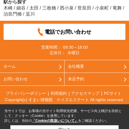
駅から探す
木崎
/
細谷
/
太田
/
三枚橋
/
西小泉
/
世良田
/
小泉町
/
竜舞
/
治良門橋
/
韮川
電話でお問い合わせ
営業時間：
09:30～18:00
定休日：
水曜日
ホーム
会社概要
お問い合わせ
来店予約
プライバシーポリシー
利用規約
アクセスマップ
PCサイト
Copyright(c) すまい情報館 ケイズエステート All rights reserved.
当サイトでは、お客様の当サイト利用状況把握、サービス向上検討を目的と
して、クッキー（Cookie）を使用しています。
詳しくは、当社の
「Cookieの取扱いについて」
をご確認ください。