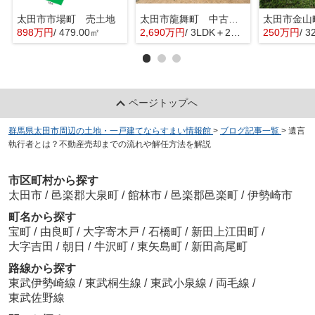
太田市市場町 売土地
太田市龍舞町 中古戸建
太田市金山
898万円
/ 479.00㎡
2,690万円
/ 3LDK＋2S(納戸)
250万円
/ 3
ページトップへ
群馬県太田市周辺の土地・一戸建てならすまい情報館
>
ブログ記事一覧
>
遺言
執行者とは？不動産売却までの流れや解任方法を解説
市区町村から探す
太田市
/
邑楽郡大泉町
/
館林市
/
邑楽郡邑楽町
/
伊勢崎市
町名から探す
宝町
/
由良町
/
大字寄木戸
/
石橋町
/
新田上江田町
/
大字吉田
/
朝日
/
牛沢町
/
東矢島町
/
新田高尾町
路線から探す
東武伊勢崎線
/
東武桐生線
/
東武小泉線
/
両毛線
/
東武佐野線