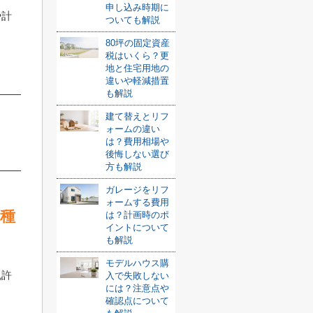
申し込み時期に
や計
ついても解説
80坪の固定資産
税はいくら？更
地と住宅用地の
違いや軽減措置
も解説
建て替えとリフ
ォームの違い
は？費用相場や
後悔しない選び
方も解説
ガレージをリフ
ォームする費用
種
は？計画時のポ
イントについて
も解説
モデルハウス購
免許
入で失敗しない
には？注意点や
確認点について