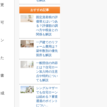
も解説
変更
おすすめ記事
固定資産税の評
価替えはいつあ
も可
る？評価額の調
べ方や税金との
関係も解説
コン
一戸建てのリフ
ォーム費用は？
築年数別の優先
箇所も解説
えた
一般団信の内容
とは？住宅ロー
ン加入時の注意
付書
点や特約につい
ても解説
シングルマザー
でも住宅ローン
作成
は組める？審査
通過のポイント
につい...