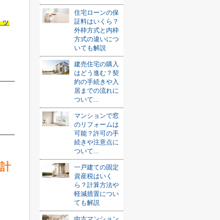
住宅ローンの保
リッ
証料はいくら？
外枠方式と内枠
方式の違いにつ
いても解説
建売住宅の購入
はどう進む？契
約の手続きや入
居までの流れに
ついて...
マンションで窓
のリフォームは
可能？許可の手
続きや注意点に
ついて...
計
一戸建ての固定
資産税はいく
ら？計算方法や
軽減措置につい
ても解説
中古マンション