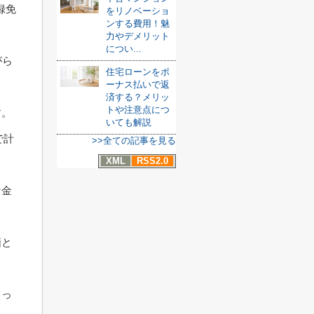
録免
をリノベーショ
ンする費用！魅
力やデメリット
につい...
がら
住宅ローンをボ
ーナス払いで返
済する？メリッ
トや注意点につ
す。
いても解説
で計
>>全ての記事を見る
XML
RSS2.0
な金
価と
まっ