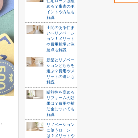
住宅ローンは組
める？審査のポ
イントや方法も
解説
土間のある住ま
いへリノベーシ
ョン！メリット
や費用相場と注
意点も解説
新築とリノベー
ションどちらを
選ぶ？費用やメ
リットの違いも
解説
断熱性を高める
リフォームの効
果は？費用や補
助金についても
解説
と、
リノベーション
に使うローン
は？メリットや