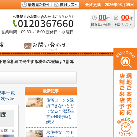
最終更新：2026年08月09日
00
00
件
件
最近見た物件
検討リスト
営業時間：09:30～18:00
定休日：水曜日
不動産相続で発生する税金の種類は？計算
最新記事
記事一覧
次へ ≫
住宅ローンを返
済できないとど
うなる？救済措
制度
置やNG行動も
解説
24-09-24
永住権なしでも