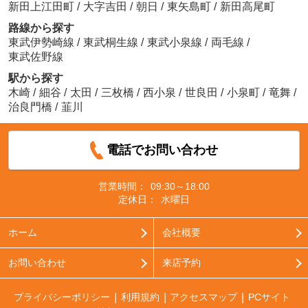
新田上江田町
/
大字吉田
/
朝日
/
東矢島町
/
新田高尾町
路線から探す
東武伊勢崎線
/
東武桐生線
/
東武小泉線
/
両毛線
/
東武佐野線
駅から探す
木崎
/
細谷
/
太田
/
三枚橋
/
西小泉
/
世良田
/
小泉町
/
竜舞
/
治良門橋
/
韮川
電話でお問い合わせ
営業時間：
09:30～18:00
定休日：
水曜日
ホーム
会社概要
お問い合わせ
来店予約
プライバシーポリシー
利用規約
アクセスマップ
PCサイト