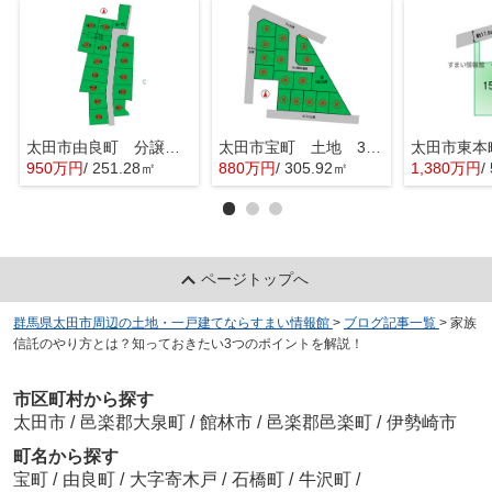
太田市由良町 分譲地 Q区画
太田市宝町 土地 3区画
太田市東本
950万円
/ 251.28㎡
880万円
/ 305.92㎡
1,380万円
/
ページトップへ
群馬県太田市周辺の土地・一戸建てならすまい情報館
>
ブログ記事一覧
>
家族
信託のやり方とは？知っておきたい3つのポイントを解説！
市区町村から探す
太田市
/
邑楽郡大泉町
/
館林市
/
邑楽郡邑楽町
/
伊勢崎市
町名から探す
宝町
/
由良町
/
大字寄木戸
/
石橋町
/
牛沢町
/