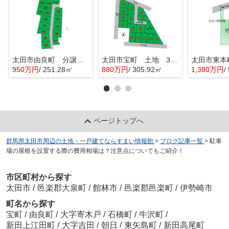
太田市由良町 分譲地 Q区画
太田市宝町 土地 3区画
太田市東本
950万円
/ 251.28㎡
880万円
/ 305.92㎡
1,380万円
/
ページトップへ
群馬県太田市周辺の土地・一戸建てならすまい情報館
>
ブログ記事一覧
>
駐車
場の屋根を設置する際の費用相場は？注意点についてもご紹介！
市区町村から探す
太田市
/
邑楽郡大泉町
/
館林市
/
邑楽郡邑楽町
/
伊勢崎市
町名から探す
宝町
/
由良町
/
大字寄木戸
/
石橋町
/
牛沢町
/
新田上江田町
/
大字吉田
/
朝日
/
東矢島町
/
新田高尾町