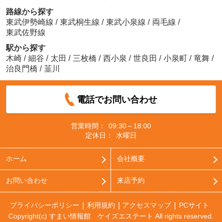
路線から探す
東武伊勢崎線
/
東武桐生線
/
東武小泉線
/
両毛線
/
東武佐野線
駅から探す
木崎
/
細谷
/
太田
/
三枚橋
/
西小泉
/
世良田
/
小泉町
/
竜舞
/
治良門橋
/
韮川
電話でお問い合わせ
営業時間：
09:30～18:00
定休日：
水曜日
ホーム
会社概要
お問い合わせ
来店予約
プライバシーポリシー
利用規約
アクセスマップ
PCサイト
Copyright(c) すまい情報館 ケイズエステート All rights reserved.