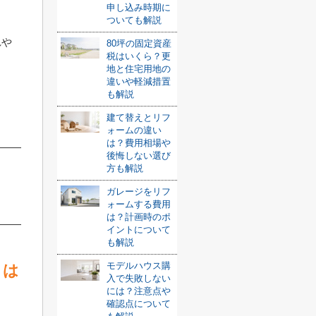
申し込み時期に
ついても解説
れや
80坪の固定資産
税はいくら？更
ま
地と住宅用地の
違いや軽減措置
も解説
建て替えとリフ
ォームの違い
は？費用相場や
後悔しない選び
方も解説
ガレージをリフ
ォームする費用
は？計画時のポ
イントについて
も解説
モデルハウス購
とは
入で失敗しない
には？注意点や
確認点について