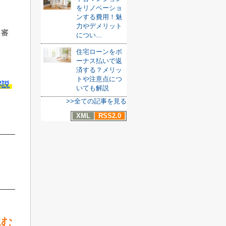
をリノベーショ
ンする費用！魅
力やデメリット
、審
につい...
住宅ローンをボ
ーナス払いで返
済する？メリッ
トや注意点につ
解説
いても解説
>>全ての記事を見る
XML
RSS2.0
込む