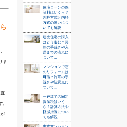
住宅ローンの保
証料はいくら？
外枠方式と内枠
方式の違いにつ
見ら
いても解説
建売住宅の購入
はどう進む？契
約の手続きや入
は、
居までの流れに
ついて...
りま
マンションで窓
のリフォームは
可能？許可の手
。
続きや注意点に
ついて...
、直
一戸建ての固定
資産税はいく
す。
ら？計算方法や
軽減措置につい
とが
ても解説
。
中古マンション