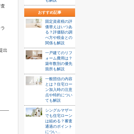
も解説
審査
おすすめ記事
固定資産税の評
価替えはいつあ
ーラ
る？評価額の調
べ方や税金との
関係も解説
提出
一戸建てのリフ
ォーム費用は？
築年数別の優先
箇所も解説
一般団信の内容
とは？住宅ロー
ン加入時の注意
点や特約につい
ても解説
シングルマザー
でも住宅ローン
は組める？審査
通過のポイント
につい...