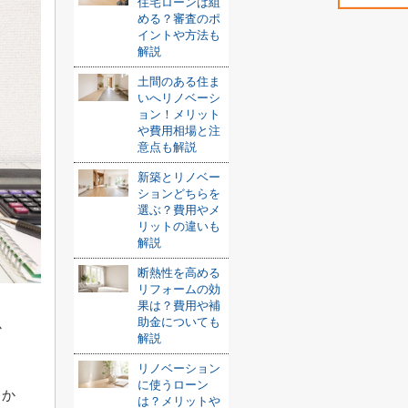
住宅ローンは組
める？審査のポ
イントや方法も
解説
土間のある住ま
いへリノベーシ
ョン！メリット
や費用相場と注
意点も解説
新築とリノベー
ションどちらを
選ぶ？費用やメ
リットの違いも
解説
断熱性を高める
リフォームの効
果は？費用や補
助金についても
か
解説
リノベーション
に使うローン
らか
は？メリットや