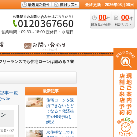
最終更新：2026年08月06日
00
00
件
件
最近見た物件
検討リスト
営業時間：09:30～18:00
定休日：水曜日
フリーランスでも住宅ローンは組める？審
最新記事
記事一覧
へ ≫
住宅ローンを返
済できないとど
うなる？救済措
イン
置やNG行動も
解説
24-07-02
永住権なしでも