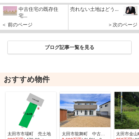
中古住宅の既存住
売れない土地はどう...
宅...
＜ 前のページ
＞次のページ
ブログ記事一覧を見る
おすすめ物件
太田市市場町 売土地
太田市龍舞町 中古戸建
太田市金山