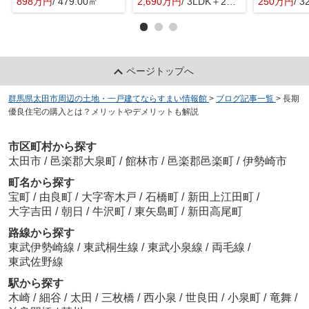
898万円
/ 479.00㎡
2,690万円
/ 3LDK＋2S(納戸)
250万円
/ 3
ページトップへ
群馬県太田市周辺の土地・一戸建てならすまい情報館
>
ブログ記事一覧
>
長期
優良住宅の購入とは？メリットやデメリットも解説
市区町村から探す
太田市
/
邑楽郡大泉町
/
館林市
/
邑楽郡邑楽町
/
伊勢崎市
町名から探す
宝町
/
由良町
/
大字寄木戸
/
石橋町
/
新田上江田町
/
大字吉田
/
朝日
/
牛沢町
/
東矢島町
/
新田高尾町
路線から探す
東武伊勢崎線
/
東武桐生線
/
東武小泉線
/
両毛線
/
東武佐野線
駅から探す
木崎
/
細谷
/
太田
/
三枚橋
/
西小泉
/
世良田
/
小泉町
/
竜舞
/