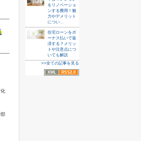
をリノベーショ
ンする費用！魅
力やデメリット
につい...
進
住宅ローンをボ
ーナス払いで返
済する？メリッ
トや注意点につ
いても解説
>>全ての記事を見る
XML
RSS2.0
変化
や部
ま