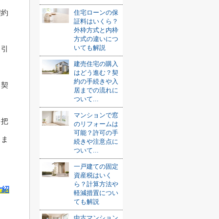
契約
住宅ローンの保
証料はいくら？
外枠方式と内枠
方式の違いにつ
いても解説
、引
建売住宅の購入
はどう進む？契
約の手続きや入
、契
居までの流れに
ついて...
マンションで窓
を把
のリフォームは
可能？許可の手
りま
続きや注意点に
ついて...
一戸建ての固定
資産税はいく
ら？計算方法や
ご紹
軽減措置につい
ても解説
中古マンション