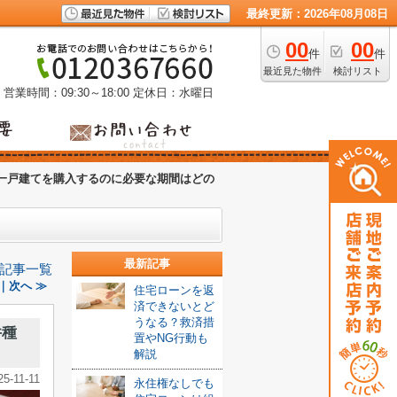
最終更新：2026年08月08日
00
00
件
件
最近見た物件
検討リスト
営業時間：09:30～18:00
定休日：水曜日
一戸建てを購入するのに必要な期間はどの
最新記事
記事一覧
｜次へ ≫
住宅ローンを返
済できないとど
うなる？救済措
件種
置やNG行動も
解説
25-11-11
永住権なしでも