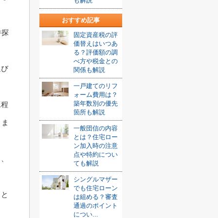
も解説
おすすめ記事
件探
固定資産税の評
価替えはいつあ
る？評価額の調
べ方や税金との
延び
関係も解説
一戸建てのリフ
ォーム費用は？
築年数別の優先
工程
箇所も解説
りま
一般団信の内容
とは？住宅ロー
ン加入時の注意
点や特約につい
く、
ても解説
シングルマザー
でも住宅ローン
ると
は組める？審査
通過のポイント
につい...