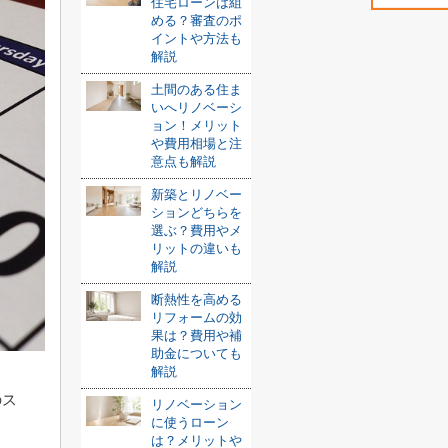
住宅ローンは組
める？審査のポ
イントや方法も
解説
土間のある住ま
いへリノベーシ
ョン！メリット
や費用相場と注
意点も解説
新築とリノベー
ションどちらを
選ぶ？費用やメ
リットの違いも
解説
断熱性を高める
リフォームの効
果は？費用や補
助金についても
解説
のス
リノベーション
に使うローン
は？メリットや