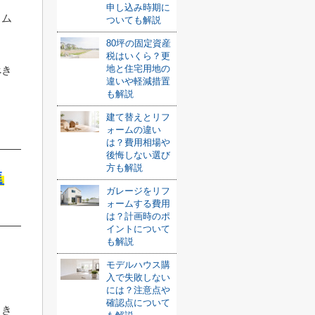
申し込み時期に
スム
ついても解説
80坪の固定資産
税はいくら？更
地と住宅用地の
べき
違いや軽減措置
も解説
建て替えとリフ
ォームの違い
は？費用相場や
後悔しない選び
方も解説
進
ガレージをリフ
ォームする費用
は？計画時のポ
イントについて
も解説
モデルハウス購
入で失敗しない
には？注意点や
確認点について
引き