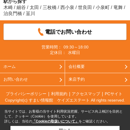
駅から探す
木崎
/
細谷
/
太田
/
三枚橋
/
西小泉
/
世良田
/
小泉町
/
竜舞
/
治良門橋
/
韮川
電話でお問い合わせ
営業時間：
09:30～18:00
定休日：
水曜日
ホーム
会社概要
お問い合わせ
来店予約
プライバシーポリシー
利用規約
アクセスマップ
PCサイト
Copyright(c) すまい情報館 ケイズエステート All rights reserved.
当サイトでは、お客様の当サイト利用状況把握、サービス向上検討を目的と
して、クッキー（Cookie）を使用しています。
詳しくは、当社の
「Cookieの取扱いについて」
をご確認ください。