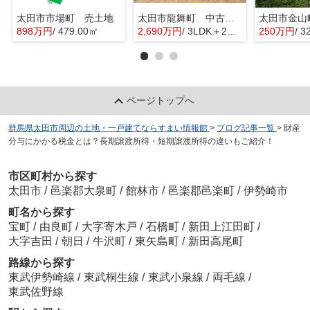
太田市市場町 売土地
太田市龍舞町 中古戸建
太田市金山
898万円
/ 479.00㎡
2,690万円
/ 3LDK＋2S(納戸)
250万円
/ 3
ページトップへ
群馬県太田市周辺の土地・一戸建てならすまい情報館
>
ブログ記事一覧
>
財産
分与にかかる税金とは？長期譲渡所得・短期譲渡所得の違いもご紹介！
市区町村から探す
太田市
/
邑楽郡大泉町
/
館林市
/
邑楽郡邑楽町
/
伊勢崎市
町名から探す
宝町
/
由良町
/
大字寄木戸
/
石橋町
/
新田上江田町
/
大字吉田
/
朝日
/
牛沢町
/
東矢島町
/
新田高尾町
路線から探す
東武伊勢崎線
/
東武桐生線
/
東武小泉線
/
両毛線
/
東武佐野線