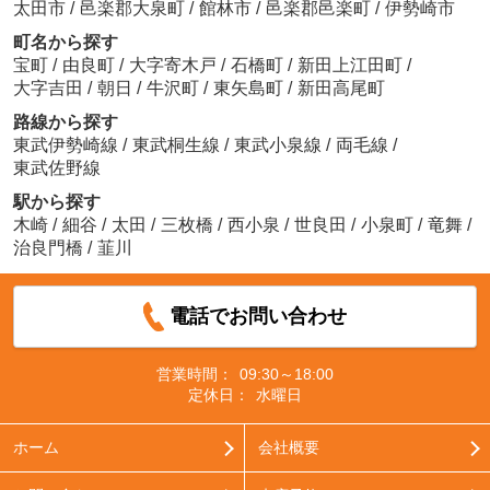
太田市
/
邑楽郡大泉町
/
館林市
/
邑楽郡邑楽町
/
伊勢崎市
町名から探す
宝町
/
由良町
/
大字寄木戸
/
石橋町
/
新田上江田町
/
大字吉田
/
朝日
/
牛沢町
/
東矢島町
/
新田高尾町
路線から探す
東武伊勢崎線
/
東武桐生線
/
東武小泉線
/
両毛線
/
東武佐野線
駅から探す
木崎
/
細谷
/
太田
/
三枚橋
/
西小泉
/
世良田
/
小泉町
/
竜舞
/
治良門橋
/
韮川
電話でお問い合わせ
営業時間：
09:30～18:00
定休日：
水曜日
ホーム
会社概要