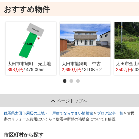
おすすめ物件
太田市市場町 売土地
太田市龍舞町 中古戸建
太田市金山
898万円
/ 479.00㎡
2,690万円
/ 3LDK＋2S(納戸)
250万円
/ 3
ページトップへ
群馬県太田市周辺の土地・一戸建てならすまい情報館
>
ブログ記事一覧
>
古民
家のリフォーム費用はいくら？耐震や断熱の補助金についても解説
市区町村から探す