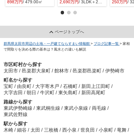
898万円
/ 479.00㎡
2,690万円
/ 3LDK＋2S(納戸)
250万円
/ 3
ページトップへ
群馬県太田市周辺の土地・一戸建てならすまい情報館
>
ブログ記事一覧
>
家相
で間取りを決める際の基本は？風水との違いも解説
市区町村から探す
太田市
/
邑楽郡大泉町
/
館林市
/
邑楽郡邑楽町
/
伊勢崎市
町名から探す
宝町
/
由良町
/
大字寄木戸
/
石橋町
/
新田上江田町
/
大字吉田
/
朝日
/
牛沢町
/
東矢島町
/
新田高尾町
路線から探す
東武伊勢崎線
/
東武桐生線
/
東武小泉線
/
両毛線
/
東武佐野線
駅から探す
木崎
/
細谷
/
太田
/
三枚橋
/
西小泉
/
世良田
/
小泉町
/
竜舞
/