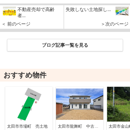
不動産売却で高齢
失敗しない土地探し...
者...
＜ 前のページ
＞次のページ
ブログ記事一覧を見る
おすすめ物件
太田市市場町 売土地
太田市龍舞町 中古戸建
太田市金山