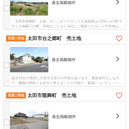
過去掲載物件
「太田市龍舞町 土地」のここがイチオシ☆土地面積は1359㎡(公簿)で
す☆土地購入の際、売地のことなら当社にご相談ください☆平坦地なの
で、擁壁・造成費用を削減できます☆すまい情報館...
太田市台之郷町 売土地
売買 | 売地
過去掲載物件
徒歩16分の場所に太田市立韮川小学校があります。建築条件なしなの
で、建物の間取りも自分で考えることが可能で、建築についてじっくり
考えられます。平坦地なので、傾斜地よりも工事...
太田市龍舞町 売土地
売買 | 売地
過去掲載物件