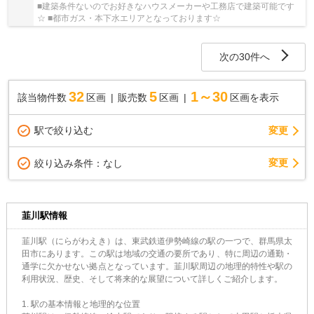
■建築条件ないのでお好きなハウスメーカーや工務店で建築可能です
☆ ■都市ガス・本下水エリアとなっております☆
次の30件へ
32
5
1～30
該当物件数
区画
販売数
区画
区画を表示
駅で絞り込む
変更
変更
絞り込み条件：
なし
韮川駅情報
韮川駅（にらがわえき）は、東武鉄道伊勢崎線の駅の一つで、群馬県太
田市にあります。この駅は地域の交通の要所であり、特に周辺の通勤・
通学に欠かせない拠点となっています。韮川駅周辺の地理的特性や駅の
利用状況、歴史、そして将来的な展望について詳しくご紹介します。
1. 駅の基本情報と地理的な位置