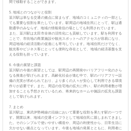
間で移動することができます。
5. 地域とのつながりと役割
韮川駅は単なる交通の拠点に留まらず、地域のコミュニティの一部とし
ても重要な役割を果たしています。駅周辺の地域住民にとって、駅は通
勤通学のみならず、地域の情報発信の場としても利用されています。
また、韮川駅は太田市全体の活性化にも貢献しています。駅を利用する
ことで、市街地の商業施設や観光スポットへのアクセスが容易になり、
周辺地域の経済活動の促進にも寄与しています。地域住民だけでなく、
観光客やビジネス客にとっても便利な存在として、地域の経済基盤を支
える役割も担っています。
6. 今後の展望と課題
韮川駅の今後の展望としては、駅周辺の再開発やバリアフリー化のさら
なる推進が挙げられます。高齢化社会が進む中で、駅のバリアフリー設
備の充実が求められており、より多くの人々が安心して利用できる環境
作りが必要です。また、周辺の住宅地の拡大に伴い、駅の利用者数が増
加することも予想されているため、将来的なホームや施設の拡充も課題
として挙げられます。
7. まとめ
韮川駅は、東武伊勢崎線の沿線において重要な役割を果たす駅の一つで
す。開業以来、地域の交通インフラとして地域住民に親しまれてきまし
た。そのシンプルで使いやすい構造や、周辺の利便性から、日常生活に
欠かせない拠点となっています。今後も地域の発展とともに、利用者に