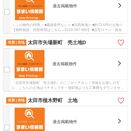
過去掲載物件
＼この物件の特徴／ ■建築条件なし☆ ■北西角地☆ ■約73.6坪の土地☆
【無料相談 内覧希望はこちら→0120-367-660】 ■住宅ローン・資金計
画のご相談などご不安な事ご相談下さい。
太田市矢場新町 売土地D
売買 | 売地
過去掲載物件
「太田市矢場新町 売土地D」のここがイチオシ！売地をお探しの方
に、こちらの土地はイチオシです！傾斜地よりも工事費をダウンさせや
すいのが平坦地です！こちらの土地面積は281.82㎡...
太田市植木野町 土地
売買 | 売地
過去掲載物件