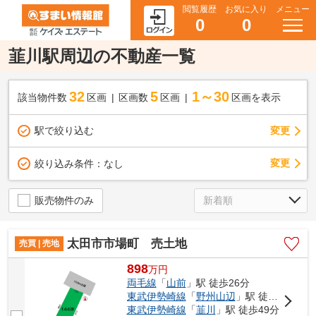
閲覧履歴
お気に入り
メニュー
0
0
韮川駅周辺の不動産一覧
32
5
1～30
該当物件数
区画
区画数
区画
区画を表示
駅で絞り込む
変更
変更
絞り込み条件：
なし
販売物件のみ
太田市市場町 売土地
売買 | 売地
898
万
円
両毛線
「
山前
」駅 徒歩26分
東武伊勢崎線
「
野州山辺
」駅 徒歩33分
東武伊勢崎線
「
韮川
」駅 徒歩49分