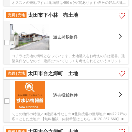
オススメの売地です♪土地面積は496㎡(公簿)あります♪自分の好みの建物
を建てるという点では、建築条件のない土地...
太田市下小林 売土地
売買 | 売地
過去掲載物件
コチラは売地の情報となっています。土地購入をお考えの方は是非。建
築条件なしなので、建築についてじっくり考えられるというメリットが
あります。土地面積は202.97㎡(公簿)で一押し...
太田市台之郷町 土地
売買 | 売地
過去掲載物件
＼この物件の特徴／ ■建築条件なし☆ ■北側接道の整形地☆ ■約72.7坪の
広々とした土地☆ 【無料相談 内覧希望はこちら→0120-367-660】 ■住
宅ローン・資金計画のご相談などご不安な事...
太田市台之郷町 土地
売買 | 売地