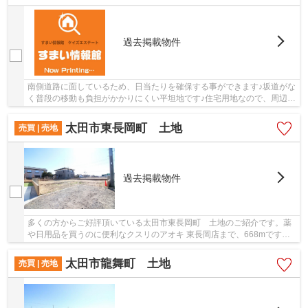
過去掲載物件
南側道路に面しているため、日当たりを確保する事ができます♪坂道がな
く普段の移動も負担がかかりにくい平坦地です♪住宅用地なので、周辺環
境が新しい住まいを建てるのに適しています♪...
太田市東長岡町 土地
売買 | 売地
過去掲載物件
多くの方からご好評頂いている太田市東長岡町 土地のご紹介です。薬
や日用品を買うのに便利なクスリのアオキ 東長岡店まで、668mです。
建築条件なしなので、自分で好きな業者を選ぶこ...
太田市龍舞町 土地
売買 | 売地