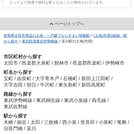
とってより快適で便利な駅となることが期待されています。
ページトップへ
群馬県太田市周辺の土地・一戸建てならすまい情報館
>
(土地(売買))路線・駅
から探す
>
東武鉄道東武伊勢崎線
>
韮川駅の土地(売買)
市区町村から探す
太田市
/
邑楽郡大泉町
/
館林市
/
邑楽郡邑楽町
/
伊勢崎市
町名から探す
宝町
/
由良町
/
大字寄木戸
/
石橋町
/
新田上江田町
/
大字吉田
/
朝日
/
牛沢町
/
東矢島町
/
新田高尾町
路線から探す
東武伊勢崎線
/
東武桐生線
/
東武小泉線
/
両毛線
/
東武佐野線
駅から探す
木崎
/
細谷
/
太田
/
三枚橋
/
西小泉
/
世良田
/
小泉町
/
竜舞
/
治良門橋
/
韮川