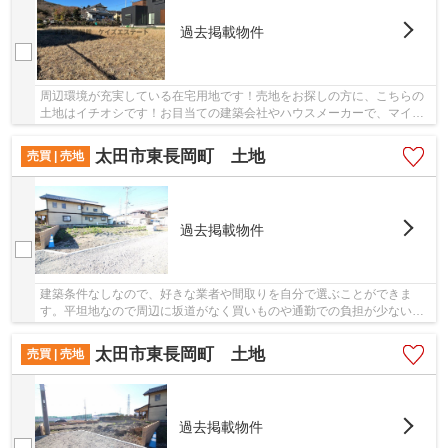
過去掲載物件
周辺環境が充実している在宅用地です！売地をお探しの方に、こちらの
土地はイチオシです！お目当ての建築会社やハウスメーカーで、マイホ
ームを建てることができる建築条件なし！イチ...
太田市東長岡町 土地
売買 | 売地
過去掲載物件
建築条件なしなので、好きな業者や間取りを自分で選ぶことができま
す。平坦地なので周辺に坂道がなく買いものや通勤での負担が少ない立
地です。綺麗に整備された売地ですので、面倒な...
太田市東長岡町 土地
売買 | 売地
過去掲載物件