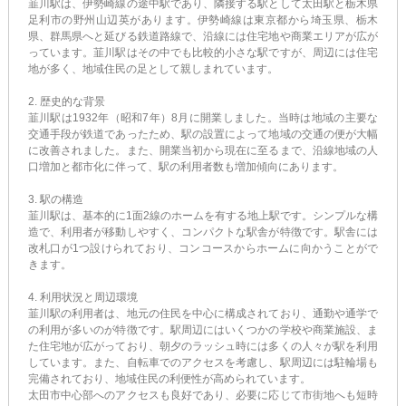
韮川駅は、伊勢崎線の途中駅であり、隣接する駅として太田駅と栃木県
足利市の野州山辺英があります。伊勢崎線は東京都から埼玉県、栃木
県、群馬県へと延びる鉄道路線で、沿線には住宅地や商業エリアが広が
っています。韮川駅はその中でも比較的小さな駅ですが、周辺には住宅
地が多く、地域住民の足として親しまれています。
2. 歴史的な背景
韮川駅は1932年（昭和7年）8月に開業しました。当時は地域の主要な
交通手段が鉄道であったため、駅の設置によって地域の交通の便が大幅
に改善されました。また、開業当初から現在に至るまで、沿線地域の人
口増加と都市化に伴って、駅の利用者数も増加傾向にあります。
3. 駅の構造
韮川駅は、基本的に1面2線のホームを有する地上駅です。シンプルな構
造で、利用者が移動しやすく、コンパクトな駅舎が特徴です。駅舎には
改札口が1つ設けられており、コンコースからホームに向かうことがで
きます。
4. 利用状況と周辺環境
韮川駅の利用者は、地元の住民を中心に構成されており、通勤や通学で
の利用が多いのが特徴です。駅周辺にはいくつかの学校や商業施設、ま
た住宅地が広がっており、朝夕のラッシュ時には多くの人々が駅を利用
しています。また、自転車でのアクセスを考慮し、駅周辺には駐輪場も
完備されており、地域住民の利便性が高められています。
太田市中心部へのアクセスも良好であり、必要に応じて市街地へも短時