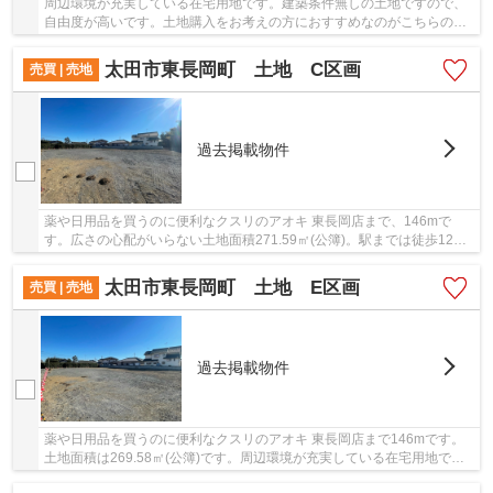
周辺環境が充実している在宅用地です。建築条件無しの土地ですので、
自由度が高いです。土地購入をお考えの方におすすめなのがこちらの売
地。土地面積は255.19㎡(公簿)でございます。...
太田市東長岡町 土地 C区画
売買 | 売地
過去掲載物件
薬や日用品を買うのに便利なクスリのアオキ 東長岡店まで、146mで
す。広さの心配がいらない土地面積271.59㎡(公簿)。駅までは徒歩12分
でアクセス可能です。傾斜地より建築が楽な平坦地...
太田市東長岡町 土地 E区画
売買 | 売地
過去掲載物件
薬や日用品を買うのに便利なクスリのアオキ 東長岡店まで146mです。
土地面積は269.58㎡(公簿)です。周辺環境が充実している在宅用地で
す。綺麗に整備された売地ですので、面倒な手入れ...