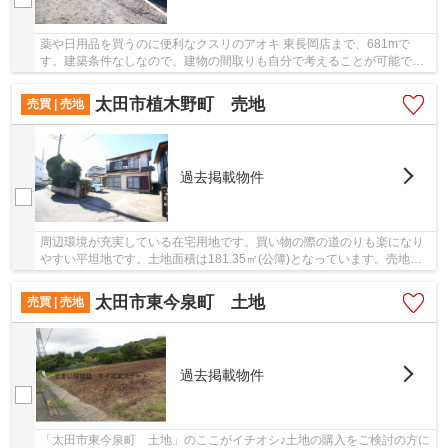
薬や日用品を買うのに便利なクスリのアオキ 東長岡店まで、681mで
す。建築条件なしなので、建物の間取りも自分で考えることが可能で、
建築についてじっくり考えられます。イチオシの土...
太田市植木野町 売地
売買 | 売地
過去掲載物件
周辺環境が充実している在宅用地です。買い物の際の道のりも楽になり
やすい平坦地です。土地面積は181.35㎡(公簿)となっています。売地を
お探しの方におすすめの土地です。東武伊勢崎...
太田市東今泉町 土地
売買 | 売地
過去掲載物件
「太田市東今泉町 土地」のここがイチオシ♪土地の購入をご検討の方に