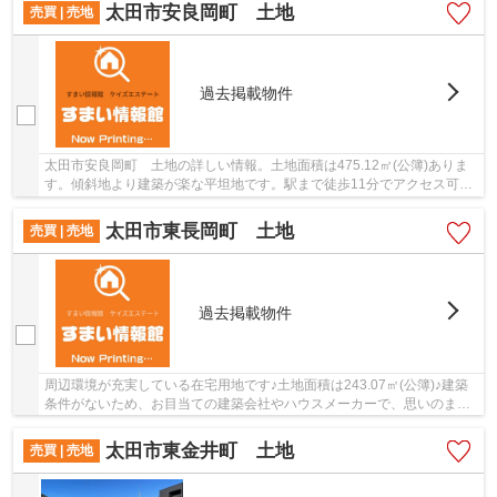
太田市安良岡町 土地
売買 | 売地
過去掲載物件
太田市安良岡町 土地の詳しい情報。土地面積は475.12㎡(公簿)ありま
す。傾斜地より建築が楽な平坦地です。駅まで徒歩11分でアクセス可能
です。太田市で土地を買うなら東武伊勢崎・大...
太田市東長岡町 土地
売買 | 売地
過去掲載物件
周辺環境が充実している在宅用地です♪土地面積は243.07㎡(公簿)♪建築
条件がないため、お目当ての建築会社やハウスメーカーで、思いのまま
のマイホームを建てることが可能です♪土地購入...
太田市東金井町 土地
売買 | 売地