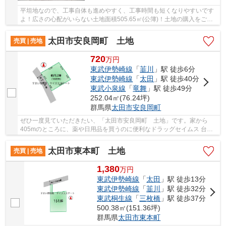
平坦地なので、工事自体も進めやすく、工事時間も短くなりやすいです
よ！広さの心配がいらない土地面積505.65㎡(公簿)！土地の購入をご検
討の方にオススメの売地です！太田市で土地を...
太田市安良岡町 土地
売買 | 売地
720
万
円
東武伊勢崎線
「
韮川
」駅 徒歩6分
東武伊勢崎線
「
太田
」駅 徒歩40分
東武小泉線
「
竜舞
」駅 徒歩49分
252.04㎡(76.24坪)
群馬県
太田市
安良岡町
ぜひ一度見ていただきたい、「太田市安良岡町 土地」です。家から
405mのところに、薬や日用品を買うのに便利なドラッグセイムス 台之
郷店があります。土地面積は252.04㎡(公簿)でイチ...
太田市東本町 土地
売買 | 売地
1,380
万
円
東武伊勢崎線
「
太田
」駅 徒歩13分
東武伊勢崎線
「
韮川
」駅 徒歩32分
東武桐生線
「
三枚橋
」駅 徒歩37分
500.38㎡(151.36坪)
群馬県
太田市
東本町