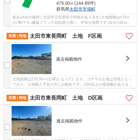
479.00㎡(144.89坪)
群馬県
太田市
市場町
徒歩24分の場所に太田市立毛里田小学校があります♪土地面積は479㎡
(公簿)です♪建築プランの自由度が高い、平坦な地勢です♪自分の好みの
建物を建てるという点では、建築条件のない土地...
太田市東長岡町 土地 F区画
売買 | 売地
過去掲載物件
土地面積は270.36㎡(公簿)となっています。コチラの土地は売地となっ
ており、土地購入予定の方にお勧めです。15m以上の接道幅がありま
す。駅までは徒歩12分でアクセス可能です。太田市...
太田市東長岡町 土地 D区画
売買 | 売地
過去掲載物件