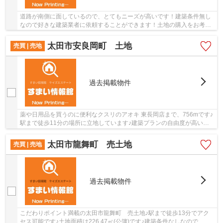
道路が南側に面しているので、とてもニーズが高いです！建築条件無し
なので好きな建築業者に依頼することができます！土地の購入をお考え
の方、コチラの売地をご覧ください！土地面積...
太田市安良岡町 土地
売買 | 売地
過去掲載物件
薬や日用品を買うのに便利なクスリのアオキ 東長岡店まで、756mです♪
駅まで徒歩11分の場所に立地しています♪建築プランの自由度が高い、
平坦な地勢です♪施工業者の制約を受けないので...
太田市龍舞町 売土地
売買 | 売地
過去掲載物件
こだわりポイント満載の太田市龍舞町 売土地♪駅まで徒歩13分でアク
セス可能です♪土地面積は226.47㎡(公簿)です♪建築条件なしなので、自