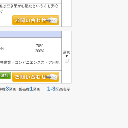
地は空き巣が心配だという方も安心
..
70%
5分
200%
選択
▼
般整備業・コンビニエンスストア用地
3
1
1-3
件数
区画 販売数
区画
区画表示