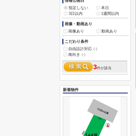
情報公開日
指定しない
本日
3日以内
1週間以内
画像・動画あり
画像あり
動画あり
こだわり条件
自由設計対応
(-)
南向き
(-)
3
件が該当
新着物件