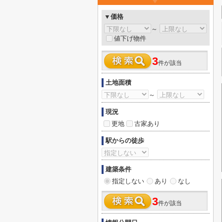
▼価格
～
値下げ物件
3
件が該当
土地面積
～
現況
更地
古家あり
駅からの徒歩
建築条件
指定しない
あり
なし
3
件が該当