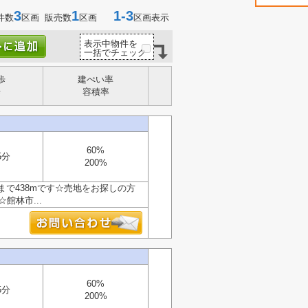
3
1
1-3
件数
区画 販売数
区画
区画表示
表示中物件を
一括でチェック
歩
建ぺい率
歩
容積率
60%
5分
200%
で438mです☆売地をお探しの方
館林市...
60%
5分
200%