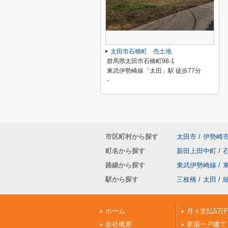
太田市石橋町 売土地
群馬県太田市石橋町98-1
東武伊勢崎線「太田」駅 徒歩77分
-
市区町村から探す
太田市
/
伊勢崎
町名から探す
新田上田中町
/
路線から探す
東武伊勢崎線
/
駅から探す
三枚橋
/
太田
/
ホーム
月々支払5万
会社概要
新築一戸建て