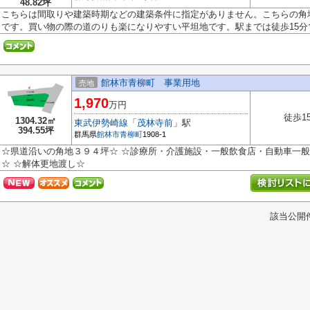
48.82坪
こちらは間取りや建築時期などの建築条件に指定がありません。こちらの角
です。買い物の際の道のりも楽になりやすい平坦地です。駅までは徒歩15分で.
館林市青柳町 事業用地
売地
1,970
万円
徒歩1
1304.32㎡
東武伊勢崎線
「
茂林寺前
」駅
394.55坪
群馬県
館林市
青柳町
1908-1
☆県道沿いの角地３９４坪☆ ☆診療所・介護施設・一般飲食店・自動車一
☆ ☆解体更地渡し☆
該当公開