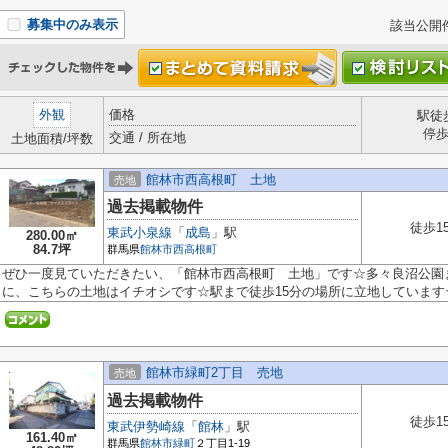
募集中のみ表示
該当公開
外観
価格
駅徒
停
交通 / 所在地
土地面積/坪数
館林市西高根町 土地
売地
過去掲載物件
徒歩1
東武小泉線
「
成島
」駅
280.00㎡
84.7坪
群馬県
館林市
西高根町
ぜひ一度見ていただきたい、「館林市西高根町 土地」です☆多々良沼公園ま
に、こちらの土地はイチオシです☆駅まで徒歩15分の場所に立地しています☆
館林市緑町2丁目 売地
売地
過去掲載物件
徒歩1
東武伊勢崎線
「
館林
」駅
161.40㎡
群馬県
館林市
緑町
２丁目1-19