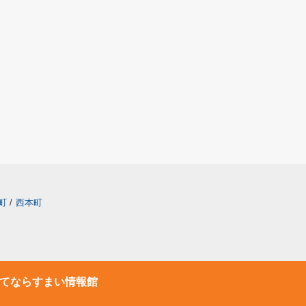
町
/
西本町
てならすまい情報館