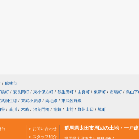
市
/
館林市
石橋町
/
安良岡町
/
東小保方町
/
鶴生田町
/
由良町
/
東新町
/
市場町
/
鳥山下
東武桐生線
/
東武小泉線
/
両毛線
/
東武佐野線
細谷
/
韮川
/
木崎
/
治良門橋
/
竜舞
/
山前
/
野州山辺
/
境町
群馬県太田市周辺の土地・一戸建
円台
お問い合わせ
スタッフ紹介
群馬県太田市内ケ島町866-4