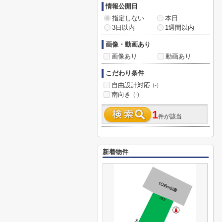
情報公開日
指定しない
本日
3日以内
1週間以内
画像・動画あり
画像あり
動画あり
こだわり条件
自由設計対応
(-)
南向き
(-)
1
件が該当
新着物件