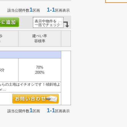
1
1-1
該当公開件数
区画
区画表示
表示中物件を
一括でチェック
歩
建ぺい率
歩
容積率
70%
5分
200%
ちらの土地はイチオシです！傾斜地よ
..
1
1-1
該当公開件数
区画
区画表示