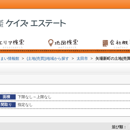
すまい情報館
>
(土地(売買))地域から探す
>
太田市
>
矢場新町の土地(売買
面積
下限なし～上限なし
間取り
指定なし
並び順：