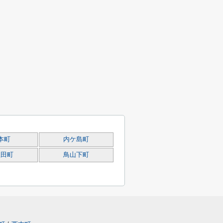
本町
内ケ島町
生田町
鳥山下町