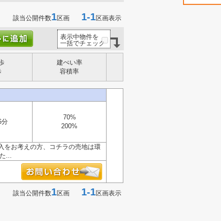
1
1-1
該当公開件数
区画
区画表示
表示中物件を
一括でチェック
歩
建ぺい率
歩
容積率
70%
6分
200%
入をお考えの方、コチラの売地は環
...
1
1-1
該当公開件数
区画
区画表示