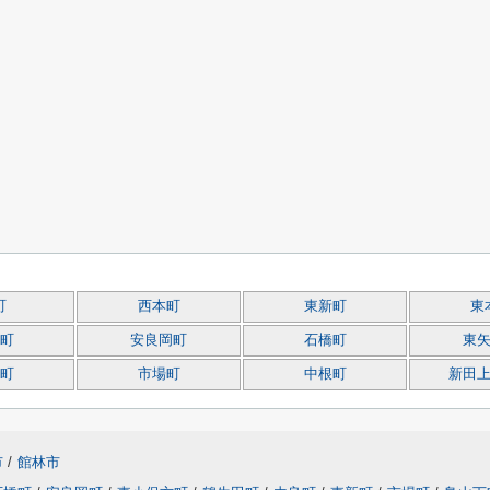
町
西本町
東新町
東
町
安良岡町
石橋町
東
町
市場町
中根町
新田
市
/
館林市