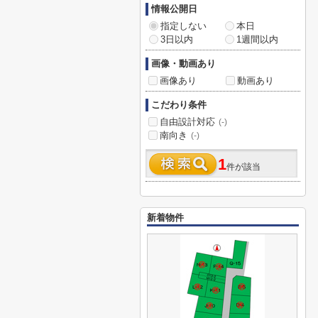
情報公開日
指定しない
本日
3日以内
1週間以内
画像・動画あり
画像あり
動画あり
こだわり条件
自由設計対応
(-)
南向き
(-)
1
件が該当
新着物件