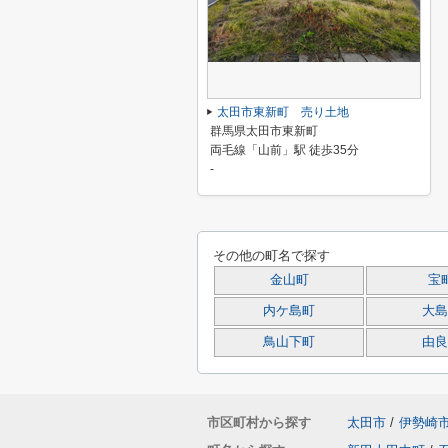
太田市東新町 売り土地
群馬県太田市東新町
両毛線「山前」駅 徒歩35分
-
その他の町名で探す
金山町
宝
内ケ島町
大島
鳥山下町
由良
市区町村から探す
太田市
/
伊勢崎