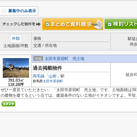
募集中のみ表示
外観
価格
駅徒
停
交通 / 所在地
土地面積/坪数
太田市原宿町 売土地
売地
過去掲載物件
徒歩4
両毛線
「
山前
」駅
391.03㎡
群馬県
太田市
原宿町
118.28坪
ぜひ一度見ていただきたい、「太田市原宿町 売土地」です。土地面積は391.
の建物を建てるという点では、建築条件のない土地がイチオシですよ。平坦..