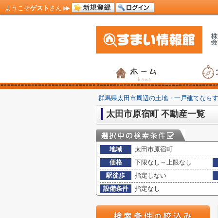
ようこそ
ゲスト
さん
群馬県太田市周辺の土地・一戸建てなら
太田市原宿町 不動産一覧
地域
太田市原宿町
価格
下限なし～上限なし
駅徒歩
指定しない
設備条件
指定なし