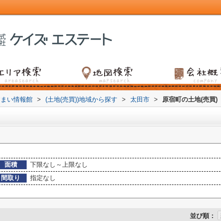
すまい情報館
>
(土地(売買))地域から探す
>
太田市
>
原宿町の土地(売買)
面積
下限なし～上限なし
間取り
指定なし
並び順：