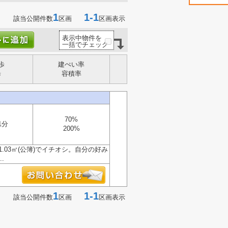
1
1-1
該当公開件数
区画
区画表示
表示中物件を
一括でチェック
歩
建ぺい率
歩
容積率
70%
1分
200%
03㎡(公簿)でイチオシ。自分の好み
.
1
1-1
該当公開件数
区画
区画表示