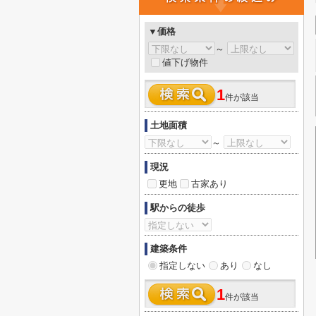
▼価格
～
値下げ物件
1
件が該当
土地面積
～
現況
更地
古家あり
駅からの徒歩
建築条件
指定しない
あり
なし
1
件が該当