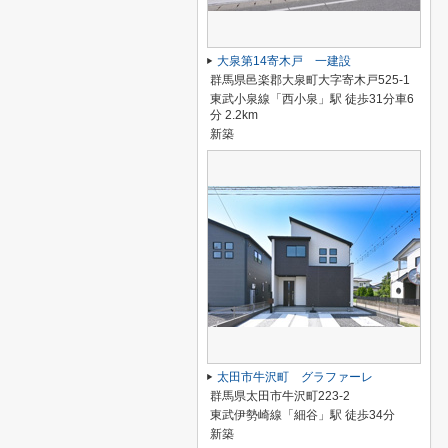
大泉第14寄木戸 一建設
群馬県邑楽郡大泉町大字寄木戸525-1
東武小泉線「西小泉」駅 徒歩31分車6
分 2.2km
新築
太田市牛沢町 グラファーレ
群馬県太田市牛沢町223-2
東武伊勢崎線「細谷」駅 徒歩34分
新築