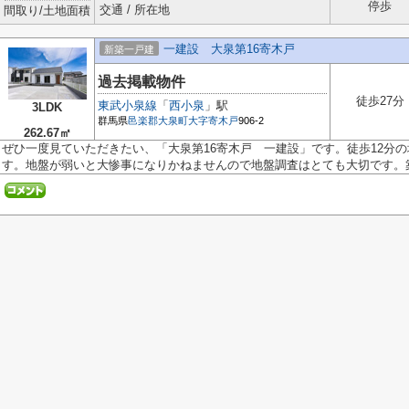
停歩
交通 / 所在地
間取り/土地面積
一建設 大泉第16寄木戸
新築一戸建
過去掲載物件
徒歩27分
東武小泉線
「
西小泉
」駅
3LDK
群馬県
邑楽郡大泉町
大字寄木戸
906-2
262.67㎡
ぜひ一度見ていただきたい、「大泉第16寄木戸 一建設」です。徒歩12分
す。地盤が弱いと大惨事になりかねませんので地盤調査はとても大切です。築年