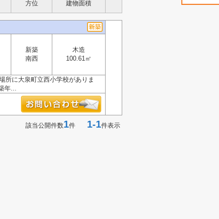
方位
建物面積
新築
木造
南西
100.61㎡
の場所に大泉町立西小学校がありま
...
1
1-1
該当公開件数
件
件表示