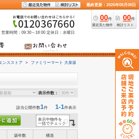
最終更新：2026年08月08日
00
00
件
件
最近見た物件
検討リスト
営業時間：09:30～18:00
定休日：水曜日
エンスストア
>
ファミリーマート 大泉坂
表示件数：
1
1-1
該当公開件数
件
件表示
表示中物件を
一括でチェック
築年数
構造