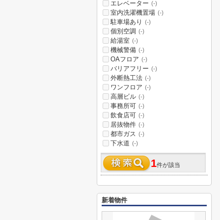
エレベーター
(-)
室内洗濯機置場
(-)
駐車場あり
(-)
個別空調
(-)
給湯室
(-)
機械警備
(-)
OAフロア
(-)
バリアフリー
(-)
外断熱工法
(-)
ワンフロア
(-)
高層ビル
(-)
事務所可
(-)
飲食店可
(-)
居抜物件
(-)
都市ガス
(-)
下水道
(-)
1
件が該当
新着物件