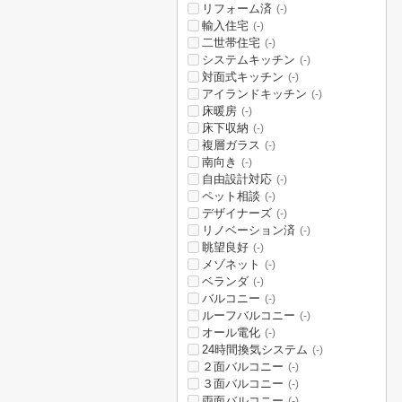
リフォーム済
(-)
輸入住宅
(-)
二世帯住宅
(-)
システムキッチン
(-)
対面式キッチン
(-)
アイランドキッチン
(-)
床暖房
(-)
床下収納
(-)
複層ガラス
(-)
南向き
(-)
自由設計対応
(-)
ペット相談
(-)
デザイナーズ
(-)
リノベーション済
(-)
眺望良好
(-)
メゾネット
(-)
ベランダ
(-)
バルコニー
(-)
ルーフバルコニー
(-)
オール電化
(-)
24時間換気システム
(-)
２面バルコニー
(-)
３面バルコニー
(-)
両面バルコニー
(-)