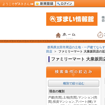
ようこそ
ゲスト
さん
群馬県太田市周辺の土地・一戸建てなら
田店
>
ファミリーマート 大泉坂田店の
ファミリーマート 大泉坂田
種別で絞り込む
現在の種別
戸建(売買),土地(売買),マンション(売
買),投資マンション,アパート(棟),マ