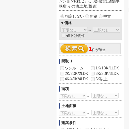
ンション(棟),ビル,戸建(投資),店舗事
務所,その他,土地(投資)
指定しない
新築
中古
▼価格
～
値下げ物件
1
件が該当
間取り
ワンルーム
1K/1DK/1LDK
2K/2DK/2LDK
3K/3DK/3LDK
4K/4DK/4LDK
5K以上
面積
～
土地面積
～
建築条件