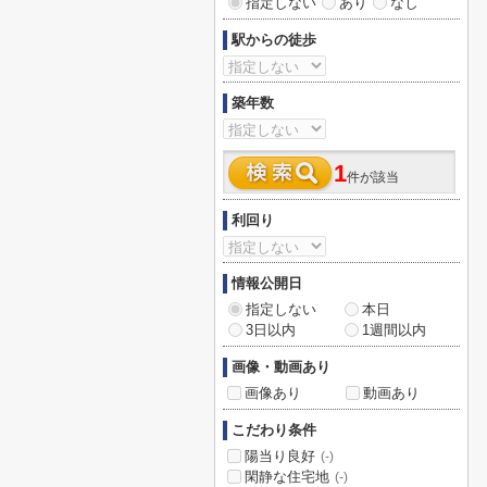
指定しない
あり
なし
駅からの徒歩
築年数
1
件が該当
利回り
情報公開日
指定しない
本日
3日以内
1週間以内
画像・動画あり
画像あり
動画あり
こだわり条件
陽当り良好
(-)
閑静な住宅地
(-)