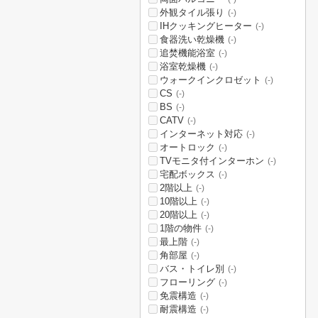
外観タイル張り
(-)
IHクッキングヒーター
(-)
食器洗い乾燥機
(-)
追焚機能浴室
(-)
浴室乾燥機
(-)
ウォークインクロゼット
(-)
CS
(-)
BS
(-)
CATV
(-)
インターネット対応
(-)
オートロック
(-)
TVモニタ付インターホン
(-)
宅配ボックス
(-)
2階以上
(-)
10階以上
(-)
20階以上
(-)
1階の物件
(-)
最上階
(-)
角部屋
(-)
バス・トイレ別
(-)
フローリング
(-)
免震構造
(-)
耐震構造
(-)