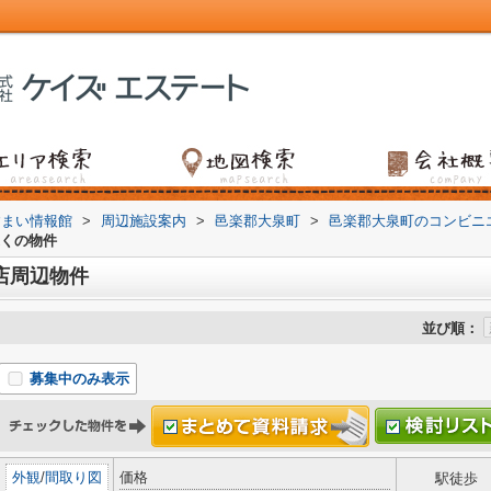
すまい情報館
>
周辺施設案内
>
邑楽郡大泉町
>
邑楽郡大泉町のコンビニ
近くの物件
店周辺物件
並び順：
募集中のみ表示
外観
/
間取り図
価格
駅徒歩