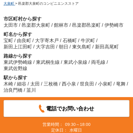
大泉町
>
邑楽郡大泉町のコンビニエンスストア
市区町村から探す
太田市
/
邑楽郡大泉町
/
館林市
/
邑楽郡邑楽町
/
伊勢崎市
町名から探す
宝町
/
由良町
/
大字寄木戸
/
石橋町
/
牛沢町
/
新田上江田町
/
大字吉田
/
朝日
/
東矢島町
/
新田高尾町
路線から探す
東武伊勢崎線
/
東武桐生線
/
東武小泉線
/
両毛線
/
東武佐野線
駅から探す
木崎
/
細谷
/
太田
/
三枚橋
/
西小泉
/
世良田
/
小泉町
/
竜舞
/
治良門橋
/
韮川
電話でお問い合わせ
営業時間：
09:30～18:00
定休日：
水曜日