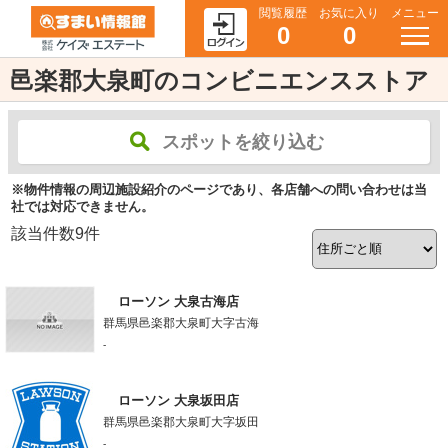
閲覧履歴
お気に入り
メニュー
0
0
邑楽郡大泉町のコンビニエンスストア
スポットを絞り込む
※物件情報の周辺施設紹介のページであり、各店舗への問い合わせは当
社では対応できません。
該当件数
9
件
ローソン 大泉古海店
群馬県邑楽郡大泉町大字古海
-
ローソン 大泉坂田店
群馬県邑楽郡大泉町大字坂田
-