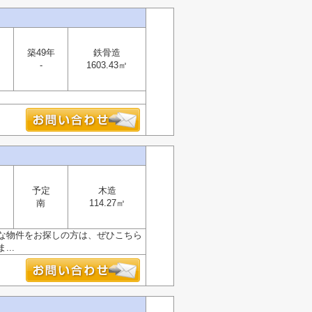
築49年
鉄骨造
-
1603.43㎡
予定
木造
南
114.27㎡
な物件をお探しの方は、ぜひこちら
..