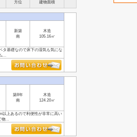
方位
建物面積
新築
木造
南
105.16㎡
ベタ基礎なので床下の湿気も気にな
..
築8年
木造
南
124.20㎡
m以上あるので利便性が非常に高い
...