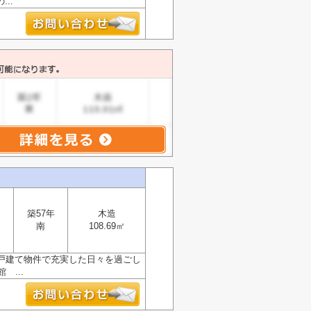
..
築57年
木造
南
108.69㎡
戸建て物件で充実した日々を過ごし
...