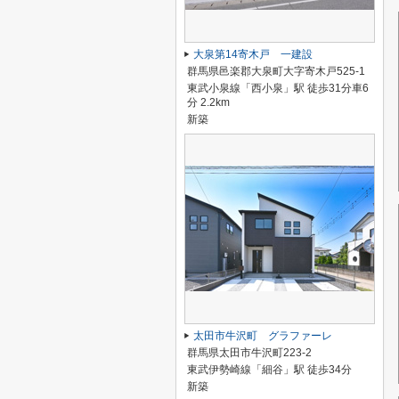
大泉第14寄木戸 一建設
群馬県邑楽郡大泉町大字寄木戸525-1
東武小泉線「西小泉」駅 徒歩31分車6
分 2.2km
新築
太田市牛沢町 グラファーレ
群馬県太田市牛沢町223-2
東武伊勢崎線「細谷」駅 徒歩34分
新築