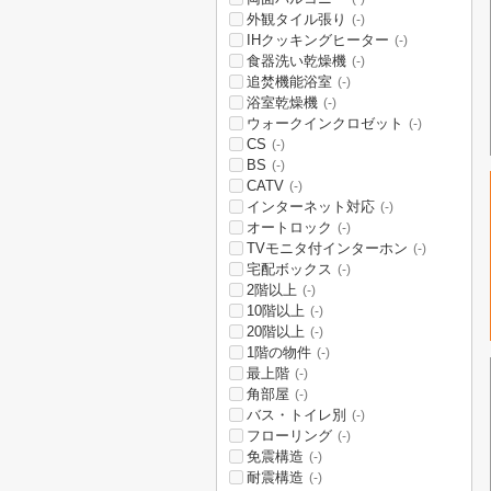
外観タイル張り
(-)
IHクッキングヒーター
(-)
食器洗い乾燥機
(-)
追焚機能浴室
(-)
浴室乾燥機
(-)
ウォークインクロゼット
(-)
CS
(-)
BS
(-)
CATV
(-)
インターネット対応
(-)
オートロック
(-)
TVモニタ付インターホン
(-)
宅配ボックス
(-)
2階以上
(-)
10階以上
(-)
20階以上
(-)
1階の物件
(-)
最上階
(-)
角部屋
(-)
バス・トイレ別
(-)
フローリング
(-)
免震構造
(-)
耐震構造
(-)