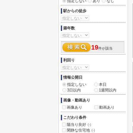
指定しない
あり
なし
駅からの徒歩
築年数
19
件が該当
利回り
情報公開日
指定しない
本日
3日以内
1週間以内
画像・動画あり
画像あり
動画あり
こだわり条件
陽当り良好
(-)
閑静な住宅地
(-)