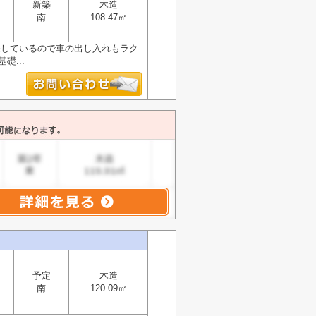
新築
木造
南
108.47㎡
保しているので車の出し入れもラク
...
予定
木造
南
120.09㎡