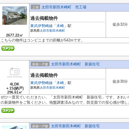
太田市新田木崎町 売工場
工場
過去掲載物件
徒歩32分
東武伊勢崎線
「
木崎
」駅
群馬県
太田市
新田木崎町
2677.22㎡
こちらの物件はコンビニまでの距離が542mです。
太田市新田木崎町 新築住宅
新築一戸建
過去掲載物件
徒歩30分
東武伊勢崎線
「
木崎
」駅
4LDK
群馬県
太田市
新田木崎町
＋1S(納戸)
296.61㎡
ぜひ一度見ていただきたい、「太田市新田木崎町 新築住宅」です。きれい
の新築物件をご覧ください。地盤調査済みなので、防災面での安心感が増しま.
太田市新田木崎町 新築住宅
新築一戸建