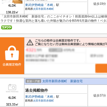
徒歩19分
東武伊勢崎線
「
木崎
」駅
4LDK
群馬県
太田市
新田木崎町
138.22㎡
「太田市新田木崎町 新築住宅」のここがイチオシ！前面道路6m以上は確
ラクです！快適な室内と落ち着いた外観が魅力の令和5年6月築の物件！ベタ基礎
太田市新田赤堀町 新築住宅
新築一戸建
過去掲載物件
徒歩37分
東武伊勢崎線
「
木崎
」駅
4LDK
群馬県
太田市
新田赤堀町
323.33㎡