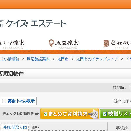
すまい情報館
>
周辺施設案内
>
太田市
>
太田市のドラッグストア
>
ド
店周辺物件
並び順：
募集中のみ表示
該当公開
外観
/
間取り図
価格
駅徒歩