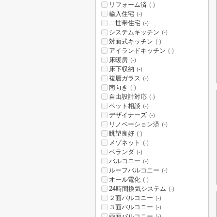
リフォーム済
(-)
輸入住宅
(-)
二世帯住宅
(-)
システムキッチン
(-)
対面式キッチン
(-)
アイランドキッチン
(-)
床暖房
(-)
床下収納
(-)
複層ガラス
(-)
南向き
(-)
自由設計対応
(-)
ペット相談
(-)
デザイナーズ
(-)
リノベーション済
(-)
眺望良好
(-)
メゾネット
(-)
ベランダ
(-)
バルコニー
(-)
ルーフバルコニー
(-)
オール電化
(-)
24時間換気システム
(-)
２面バルコニー
(-)
３面バルコニー
(-)
両面バルコニー
(-)