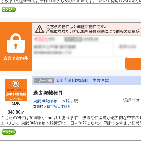
学校まで徒歩6分でお子様の通学も安心の距離です。 東武伊勢崎線木崎近くの.
太田市新田木崎町 中古戸建
中古一戸建
過去掲載物件
徒歩22分
東武伊勢崎線
「
木崎
」駅
5DK
群馬県
太田市
新田木崎町
348.86㎡
こちらの物件は接道幅が15m以上あります。快適な住環境が魅力的な中古の
ませんか。東武伊勢崎線木崎近辺で、日々笑顔になれる戸建てをすまい情報館 