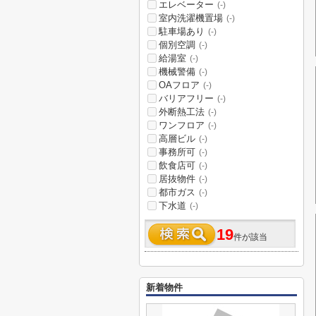
エレベーター
(-)
室内洗濯機置場
(-)
駐車場あり
(-)
個別空調
(-)
給湯室
(-)
機械警備
(-)
OAフロア
(-)
バリアフリー
(-)
外断熱工法
(-)
ワンフロア
(-)
高層ビル
(-)
事務所可
(-)
飲食店可
(-)
居抜物件
(-)
都市ガス
(-)
下水道
(-)
19
件が該当
新着物件