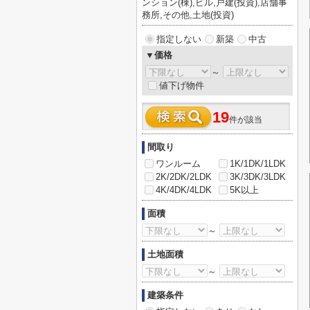
ンション(棟),ビル,戸建(投資),店舗事
務所,その他,土地(投資)
指定しない
新築
中古
▼価格
～
値下げ物件
19
件が該当
間取り
ワンルーム
1K/1DK/1LDK
2K/2DK/2LDK
3K/3DK/3LDK
4K/4DK/4LDK
5K以上
面積
～
土地面積
～
建築条件