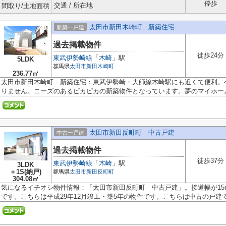
停歩
交通 / 所在地
間取り/土地面積
太田市新田木崎町 新築住宅
新築一戸建
過去掲載物件
徒歩24分
東武伊勢崎線
「
木崎
」駅
5LDK
群馬県
太田市
新田木崎町
236.77㎡
太田市新田木崎町 新築住宅：東武伊勢崎・大師線木崎駅にも近くて便利。
りません。ニーズのあるピカピカの新築物件となっています。夢のマイホーム.
太田市新田反町町 中古戸建
中古一戸建
過去掲載物件
徒歩37分
東武伊勢崎線
「
木崎
」駅
3LDK
＋1S(納戸)
群馬県
太田市
新田反町町
304.08㎡
気になるイチオシ物件情報：「太田市新田反町町 中古戸建」。接道幅が15
です。こちらは平成29年12月竣工・築5年の物件です。こちらは中古の戸建て物