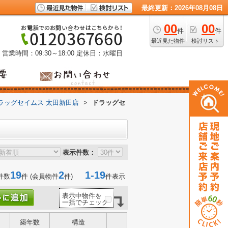
最終更新：2026年08月08日
00
00
件
件
最近見た物件
検討リスト
営業時間：09:30～18:00
定休日：水曜日
ラッグセイムス 太田新田店
>
ドラッグセ
表示件数：
19
2
1-19
件数
件 (会員物件
件)
件表示
表示中物件を
一括でチェック
築年数
構造