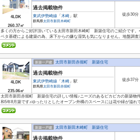
過去掲載物件
徒歩30分
東武伊勢崎線
「
木崎
」駅
4LDK
群馬県
太田市
新田木崎町
260.37㎡
多くの方からご好評頂いている太田市新田木崎町 新築住宅のご紹介です。
ベタ基礎による建築の為、床下からの嫌な湿気も気になりません。地盤調査済.
太田市新田赤堀町 新築住宅
新築一戸建
過去掲載物件
徒歩37分
東武伊勢崎線
「
木崎
」駅
4LDK
群馬県
太田市
新田赤堀町
235.06㎡
太田市新田赤堀町 新築住宅の詳しい情報♪ニーズのあるピカピカの新築物
和5年8月築です♪ゆったりとしたオープン外構のスペースには花や緑が溢れてい
太田市新田木崎町 新築住宅
新築一戸建
過去掲載物件