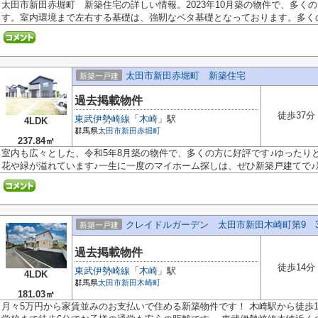
太田市新田赤堀町 新築住宅の詳しい情報。2023年10月築の物件で、多く
す。室内環境まで左右する基礎は、強靭なベタ基礎となっております。多くの方
太田市新田赤堀町 新築住宅
新築一戸建
過去掲載物件
徒歩37分
東武伊勢崎線
「
木崎
」駅
4LDK
群馬県
太田市
新田赤堀町
237.84㎡
室内も広々とした、令和5年8月築の物件で、多くの方に好評です♪ゆったり
花や緑が溢れています♪一生に一度のマイホーム探しは、ぜひ新築戸建てで♪新築
クレイドルガーデン 太田市新田木崎町第9 
新築一戸建
過去掲載物件
徒歩14分
東武伊勢崎線
「
木崎
」駅
4LDK
群馬県
太田市
新田木崎町
181.03㎡
月々5万円から家賃並みのお支払いで住める新築物件です！ 木崎駅から徒歩1