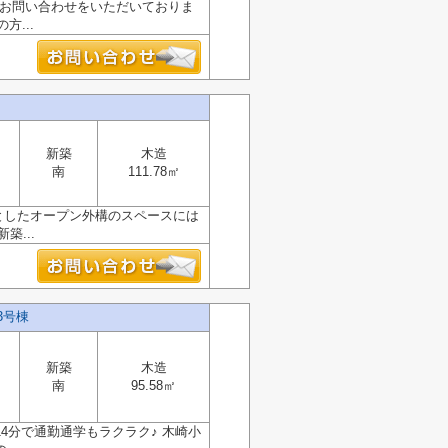
のお問い合わせをいただいておりま
...
新築
木造
南
111.78㎡
としたオープン外構のスペースには
...
3号棟
新築
木造
南
95.58㎡
4分で通勤通学もラクラク♪ 木崎小