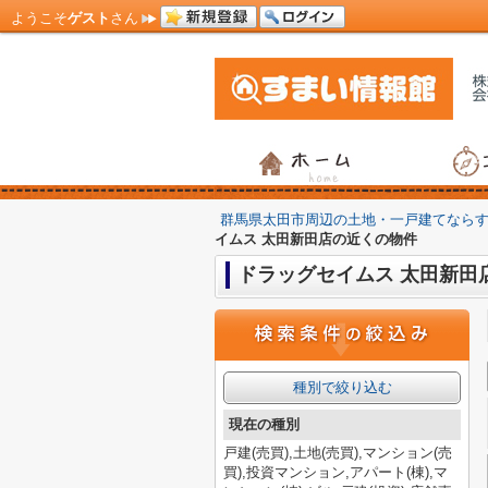
ようこそ
ゲスト
さん
群馬県太田市周辺の土地・一戸建てなら
イムス 太田新田店の近くの物件
ドラッグセイムス 太田新田
種別で絞り込む
現在の種別
戸建(売買),土地(売買),マンション(売
買),投資マンション,アパート(棟),マ