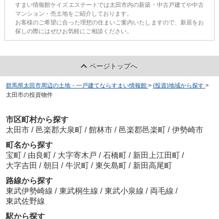
すまい情報館ケイズエステートでは太田市内の新築・中古戸建てや中古
マンション・売土地をご紹介しております。
お客様のご希望に合った理想の住まいご案内いたしますので、新居をお
探しの際にはぜひお気軽にご相談ください。
ページトップへ
群馬県太田市周辺の土地・一戸建てならすまい情報館
>
(投資)地域から探す
>
太田市の投資物件
市区町村から探す
太田市
/
邑楽郡大泉町
/
館林市
/
邑楽郡邑楽町
/
伊勢崎市
町名から探す
宝町
/
由良町
/
大字寄木戸
/
石橋町
/
新田上江田町
/
大字吉田
/
朝日
/
牛沢町
/
東矢島町
/
新田高尾町
路線から探す
東武伊勢崎線
/
東武桐生線
/
東武小泉線
/
両毛線
/
東武佐野線
駅から探す