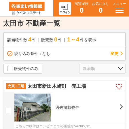
閲覧履歴
お気に入り
メニュー
0
0
太田市 不動産一覧
4
0
1～4
該当物件数
件
販売数
件
件を表示
変更
絞り込み条件：
なし
販売物件のみ
太田市新田木崎町 売工場
売買 | 工場
過去掲載物件
こちらの物件はコンビニまでの距離が542mです。