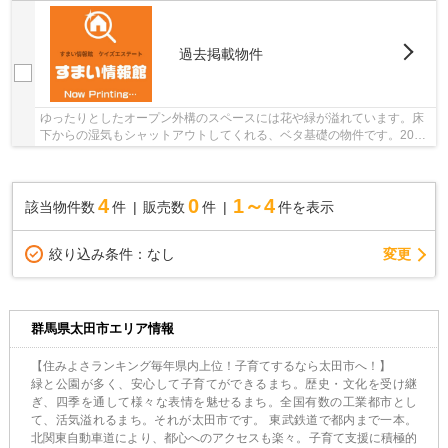
過去掲載物件
ゆったりとしたオープン外構のスペースには花や緑が溢れています。床
下からの湿気もシャットアウトしてくれる、ベタ基礎の物件です。2017
年2月築の物件です。こちらの土地は前面道路6m...
4
0
1～4
該当物件数
件
販売数
件
件を表示
変更
絞り込み条件：
なし
群馬県太田市エリア情報
【住みよさランキング毎年県内上位！子育てするなら太田市へ！】
緑と公園が多く、安心して子育てができるまち。歴史・文化を受け継
ぎ、四季を通して様々な表情を魅せるまち。全国有数の工業都市とし
て、活気溢れるまち。それが太田市です。 東武鉄道で都内まで一本。
北関東自動車道により、都心へのアクセスも楽々。子育て支援に積極的