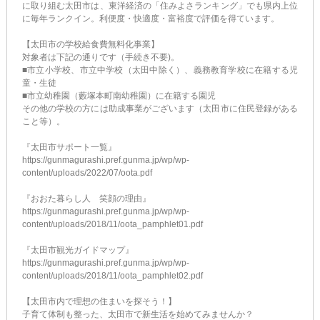
に取り組む太田市は、東洋経済の「住みよさランキング」でも県内上位
に毎年ランクイン。利便度・快適度・富裕度で評価を得ています。
【太田市の学校給食費無料化事業】
対象者は下記の通りです（手続き不要)。
■市立小学校、市立中学校（太田中除く）、義務教育学校に在籍する児
童・生徒
■市立幼稚園（藪塚本町南幼稚園）に在籍する園児
その他の学校の方には助成事業がございます（太田市に住民登録がある
こと等）。
『太田市サポート一覧』
https://gunmagurashi.pref.gunma.jp/wp/wp-
content/uploads/2022/07/oota.pdf
『おおた暮らし人 笑顔の理由』
https://gunmagurashi.pref.gunma.jp/wp/wp-
content/uploads/2018/11/oota_pamphlet01.pdf
『太田市観光ガイドマップ』
https://gunmagurashi.pref.gunma.jp/wp/wp-
content/uploads/2018/11/oota_pamphlet02.pdf
【太田市内で理想の住まいを探そう！】
子育て体制も整った、太田市で新生活を始めてみませんか？