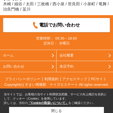
木崎
/
細谷
/
太田
/
三枚橋
/
西小泉
/
世良田
/
小泉町
/
竜舞
/
治良門橋
/
韮川
電話でお問い合わせ
営業時間：
09:30～18:00
定休日：
水曜日
ホーム
会社概要
お問い合わせ
来店予約
プライバシーポリシー
利用規約
アクセスマップ
PCサイト
Copyright(c) すまい情報館 ケイズエステート All rights reserved.
当サイトでは、お客様の当サイト利用状況把握、サービス向上検討を目的と
して、クッキー（Cookie）を使用しています。
詳しくは、当社の
「Cookieの取扱いについて」
をご確認ください。
閉じる