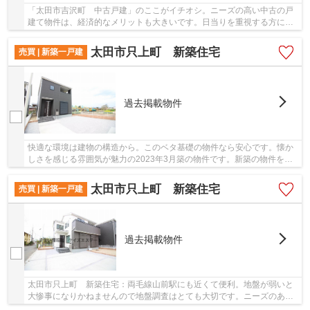
「太田市吉沢町 中古戸建」のここがイチオシ。ニーズの高い中古の戸
建て物件は、経済的なメリットも大きいです。日当りを重視する方にオ
ススメの南西側道路に面した暖かい物件です。...
太田市只上町 新築住宅
売買 | 新築一戸建
過去掲載物件
快適な環境は建物の構造から。このベタ基礎の物件なら安心です。懐か
しさを感じる雰囲気が魅力の2023年3月築の物件です。新築の物件を検
討中の方はぜひ一度こちらの物件をご覧ください...
太田市只上町 新築住宅
売買 | 新築一戸建
過去掲載物件
太田市只上町 新築住宅：両毛線山前駅にも近くて便利。地盤が弱いと
大惨事になりかねませんので地盤調査はとても大切です。ニーズのある
ピカピカの新築物件となっています。一生に一...