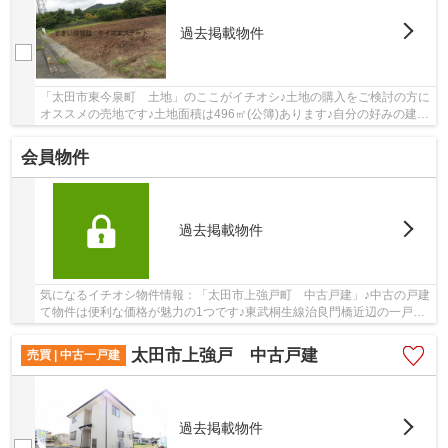
過去掲載物件
「太田市東今泉町 土地」のここがイチオシ♪土地の購入をご検討の方に
オススメの売地です♪土地面積は496㎡(公簿)あります♪自分の好みの建物
を建てるという点では、建築条件のない土地...
会員物件
過去掲載物件
気になるイチオシ物件情報：「太田市上強戸町 中古戸建」♪中古の戸建
て物件は便利な価格が魅力の1つです♪東武桐生線治良門橋近辺の一戸建
て探しなら、多種多様に物件を取り扱っている...
太田市上強戸 中古戸建
売買 | 中古一戸建
過去掲載物件