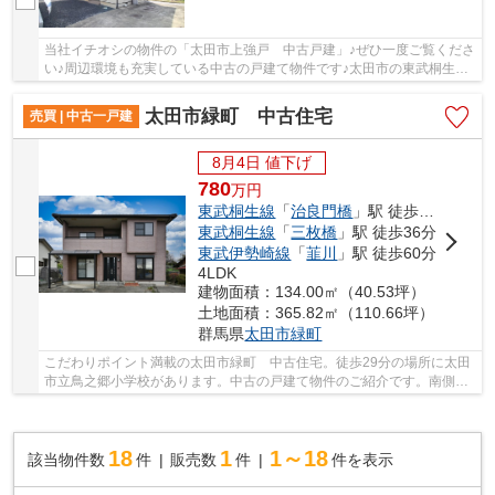
当社イチオシの物件の「太田市上強戸 中古戸建」♪ぜひ一度ご覧くださ
い♪周辺環境も充実している中古の戸建て物件です♪太田市の東武桐生線
治良門橋近郊にある一戸建てをお探しの方は、...
太田市緑町 中古住宅
売買 | 中古一戸建
8月4日 値下げ
780
万
円
東武桐生線
「
治良門橋
」駅 徒歩38分
東武桐生線
「
三枚橋
」駅 徒歩36分
東武伊勢崎線
「
韮川
」駅 徒歩60分
4LDK
建物面積：134.00㎡（40.53坪）
土地面積：365.82㎡（110.66坪）
群馬県
太田市
緑町
こだわりポイント満載の太田市緑町 中古住宅。徒歩29分の場所に太田
市立鳥之郷小学校があります。中古の戸建て物件のご紹介です。南側道
路に接している物件なので日当たりがいいです...
18
1
1～18
該当物件数
件
販売数
件
件を表示