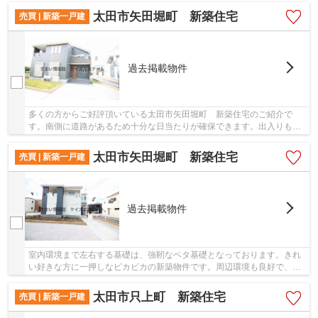
太田市矢田堀町 新築住宅
売買 | 新築一戸建
過去掲載物件
多くの方からご好評頂いている太田市矢田堀町 新築住宅のご紹介で
す。南側に道路があるため十分な日当たりが確保できます。出入りも快
適なオープン外構の物件なので、不自由を感じま...
太田市矢田堀町 新築住宅
売買 | 新築一戸建
過去掲載物件
室内環境まで左右する基礎は、強靭なベタ基礎となっております。きれ
い好きな方に一押しなピカピカの新築物件です。周辺環境も良好で、魅
力的な住環境のある、令和5年5月築の物件です...
太田市只上町 新築住宅
売買 | 新築一戸建