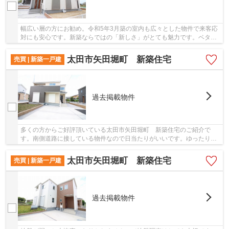
幅広い層の方にお勧め。令和5年3月築の室内も広々とした物件で来客応
対にも安心です。新築ならではの「新しさ」がとても魅力です。ベタ基
礎なので床下の湿気も気になりません。地盤調...
太田市矢田堀町 新築住宅
売買 | 新築一戸建
過去掲載物件
多くの方からご好評頂いている太田市矢田堀町 新築住宅のご紹介で
す。南側道路に接している物件なので日当たりがいいです。ゆったりと
したオープン外構のスペースには花や緑が溢れて...
太田市矢田堀町 新築住宅
売買 | 新築一戸建
過去掲載物件