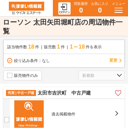
閲覧履歴
お気に入り
メニュー
0
0
ローソン 太田矢田堀町店の周辺物件一
覧
18
1
1～18
該当物件数
件
販売数
件
件を表示
変更
絞り込み条件：
なし
販売物件のみ
太田市吉沢町 中古戸建
売買 | 中古一戸建
過去掲載物件