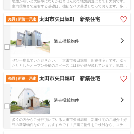
地盤が弱いと大惨事になりかねませんので地盤調査はとても大切です。
室内環境まで左右する基礎は、強靭なベタ基礎となっております。多く
の方からこだわり条件でいただく新築戸建ての...
太田市矢田堀町 新築住宅
売買 | 新築一戸建
過去掲載物件
ぜひ一度見ていただきたい、「太田市矢田堀町 新築住宅」です。ゆっ
たりとしたオープン外構のスペースには花や緑が溢れています。地盤が
弱いと大惨事になりかねませんので地盤調査は...
太田市矢田堀町 新築住宅
売買 | 新築一戸建
過去掲載物件
多くの方からご好評頂いている太田市矢田堀町 新築住宅のご紹介！好
評の新築物件なので、おすすめです！戸建て物件をご検討なら、コチラ
の新築の物件をご覧ください！快適な室内と落...