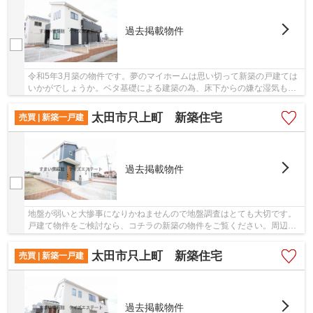
過去掲載物件
令和5年3月築の物件です。夢のマイホームは思い切って新築の戸建ては
いかがでしょうか。ベタ基礎による建築の為、床下からの嫌な湿気も気
になりません。地盤が弱いと大惨事になりかね...
太田市只上町 新築住宅
売買 | 新築一戸建
過去掲載物件
地盤が弱いと大惨事になりかねませんので地盤調査はとても大切です。
戸建て物件をご検討なら、コチラの新築の物件をご覧ください。周辺環
境も良好で、魅力的な住環境のある、2023年3月...
太田市只上町 新築住宅
売買 | 新築一戸建
過去掲載物件