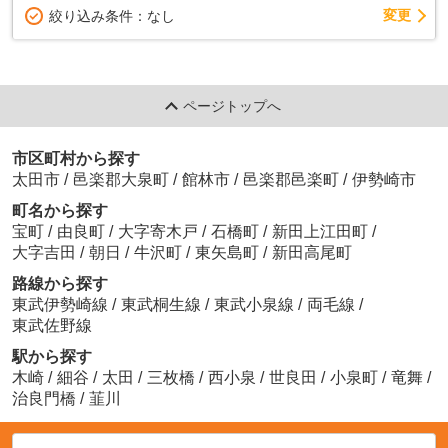
変更
絞り込み条件：
なし
ページトップへ
市区町村から探す
太田市
/
邑楽郡大泉町
/
館林市
/
邑楽郡邑楽町
/
伊勢崎市
町名から探す
宝町
/
由良町
/
大字寄木戸
/
石橋町
/
新田上江田町
/
大字吉田
/
朝日
/
牛沢町
/
東矢島町
/
新田高尾町
路線から探す
東武伊勢崎線
/
東武桐生線
/
東武小泉線
/
両毛線
/
東武佐野線
駅から探す
木崎
/
細谷
/
太田
/
三枚橋
/
西小泉
/
世良田
/
小泉町
/
竜舞
/
治良門橋
/
韮川