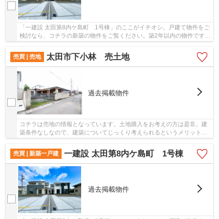
「一建設 太田第8内ケ島町 1号棟」のここがイチオシ。戸建て物件をご
検討なら、コチラの新築の物件をご覧ください。築2年以内の物件ですの
で、外観もキレイです。地盤が弱いと大惨事...
太田市下小林 売土地
売買 | 売地
過去掲載物件
コチラは売地の情報となっています。土地購入をお考えの方は是非。建
築条件なしなので、建築についてじっくり考えられるというメリットが
あります。土地面積は202.97㎡(公簿)で一押し...
一建設 太田第8内ケ島町 1号棟
売買 | 新築一戸建
過去掲載物件