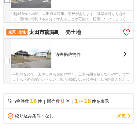
徒歩16分の場所に太田市立韮川小学校があります。建築条件なしなの
で、建物の間取りも自分で考えることが可能で、建築についてじっくり
考えられます。平坦地なので、傾斜地よりも工事...
太田市龍舞町 売土地
売買 | 売地
過去掲載物件
平坦地なので、工事自体も進めやすく、工事時間も短くなりやすいです
よ！広さの心配がいらない土地面積505.65㎡(公簿)！土地の購入をご検
討の方にオススメの売地です！太田市で土地を...
18
0
1～18
該当物件数
件
販売数
件
件を表示
変更
絞り込み条件：
なし