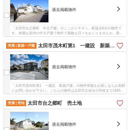
過去掲載物件
「太田市台之郷町 中古戸建」のここがイチオシ。駅徒歩8分の物件で
す。綺麗な室内の中古戸建て物件で素敵な日々をおくりませんか。新し
い物件ではありませんが、不便な点は少ないです...
太田市茂木町第1 一建設 新築戸建
売買 | 新築一戸建
過去掲載物件
「太田市茂木町第1 一建設 新築戸建」の物件情報をお探しならお気軽
にお問い合わせ下さい。こちらの物件は太田市立休泊小学校まで1895m
以内にあるのがポイントです。築年数が気にな...
太田市台之郷町 売土地
売買 | 売地
過去掲載物件