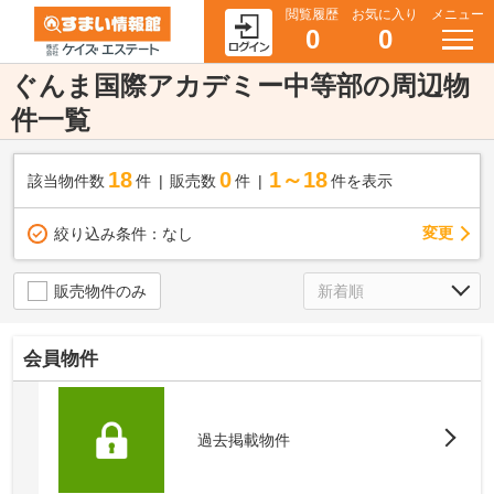
閲覧履歴
お気に入り
メニュー
0
0
ぐんま国際アカデミー中等部の周辺物
件一覧
18
0
1～18
該当物件数
件
販売数
件
件を表示
変更
絞り込み条件：
なし
販売物件のみ
会員物件
過去掲載物件