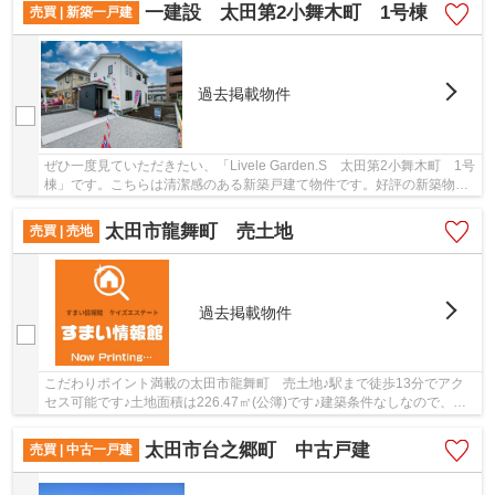
一建設 太田第2小舞木町 1号棟
売買 | 新築一戸建
過去掲載物件
ぜひ一度見ていただきたい、「Livele Garden.S 太田第2小舞木町 1号
棟」です。こちらは清潔感のある新築戸建て物件です。好評の新築物件
なので、おすすめです。地盤調査済みなので、...
太田市龍舞町 売土地
売買 | 売地
過去掲載物件
こだわりポイント満載の太田市龍舞町 売土地♪駅まで徒歩13分でアク
セス可能です♪土地面積は226.47㎡(公簿)です♪建築条件なしなので、自
分で好きな業者を選ぶことができます♪太田市で...
太田市台之郷町 中古戸建
売買 | 中古一戸建