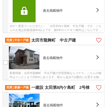
過去掲載物件
ぜひ一度見ていただきたい、「太田市内ケ島町 中古戸建」です。こち
らの土地は前面道路6m以上です。築6年のイチオシ物件はこちらです,。
シロアリなどの害虫の侵入を防ぐなら、ベタ基...
太田市龍舞町 中古戸建
売買 | 中古一戸建
過去掲載物件
新着情報：太田市龍舞町 中古戸建の空室情報ならコチラ。こちらの物
件はコンビニまで288mにあります。駅から徒歩7分圏内に位置する物件
です。こちらは2018年12月竣工・築5年の物件で...
一建設 太田第8内ケ島町 2号棟
売買 | 新築一戸建
過去掲載物件