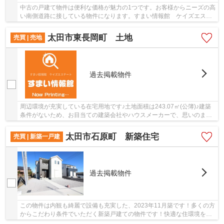
中古の戸建て物件は便利な価格が魅力の1つです。お客様からニーズの高
い南側道路に接している物件になります。すまい情報館 ケイズエステ
ートには、豊富な不動産情報がございます。気...
太田市東長岡町 土地
売買 | 売地
過去掲載物件
周辺環境が充実している在宅用地です♪土地面積は243.07㎡(公簿)♪建築
条件がないため、お目当ての建築会社やハウスメーカーで、思いのまま
のマイホームを建てることが可能です♪土地購入...
太田市石原町 新築住宅
売買 | 新築一戸建
過去掲載物件
この物件は内観も綺麗で設備も充実した、2023年11月築です！多くの方
からこだわり条件でいただく新築戸建ての物件です！快適な住環境を支
えるベタ基礎の物件！新築にこだわりをもつ方...