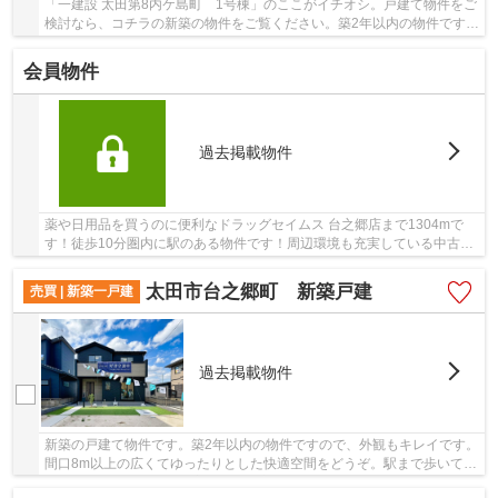
「一建設 太田第8内ケ島町 1号棟」のここがイチオシ。戸建て物件をご
検討なら、コチラの新築の物件をご覧ください。築2年以内の物件ですの
で、外観もキレイです。地盤が弱いと大惨事...
会員物件
過去掲載物件
薬や日用品を買うのに便利なドラッグセイムス 台之郷店まで1304mで
す！徒歩10分圏内に駅のある物件です！周辺環境も充実している中古の
戸建て物件です！東武伊勢崎・大師線韮川駅周辺...
太田市台之郷町 新築戸建
売買 | 新築一戸建
過去掲載物件
新築の戸建て物件です。築2年以内の物件ですので、外観もキレイです。
間口8m以上の広くてゆったりとした快適空間をどうぞ。駅まで歩いて12
分ほどの物件です。不動産購入で不安が大きい...