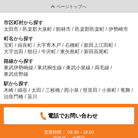
ページトップへ
市区町村から探す
太田市
/
邑楽郡大泉町
/
館林市
/
邑楽郡邑楽町
/
伊勢崎市
町名から探す
宝町
/
由良町
/
大字寄木戸
/
石橋町
/
新田上江田町
/
大字吉田
/
朝日
/
牛沢町
/
東矢島町
/
新田高尾町
路線から探す
東武伊勢崎線
/
東武桐生線
/
東武小泉線
/
両毛線
/
東武佐野線
駅から探す
木崎
/
細谷
/
太田
/
三枚橋
/
西小泉
/
世良田
/
小泉町
/
竜舞
/
治良門橋
/
韮川
電話でお問い合わせ
営業時間：
09:30～18:00
定休日：
水曜日