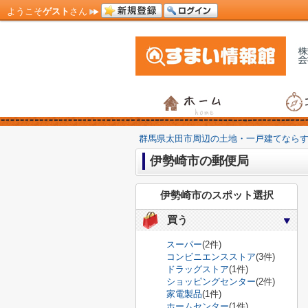
ようこそ
ゲスト
さん
群馬県太田市周辺の土地・一戸建てなら
伊勢崎市の郵便局
伊勢崎市のスポット選択
買う
スーパー
(2件)
コンビニエンスストア
(3件)
ドラッグストア
(1件)
ショッピングセンター
(2件)
家電製品
(1件)
ホームセンター
(1件)