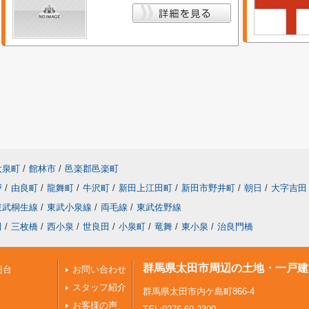
大泉町
/
館林市
/
邑楽郡邑楽町
戸
/
由良町
/
龍舞町
/
牛沢町
/
新田上江田町
/
新田市野井町
/
朝日
/
大字吉田
東武桐生線
/
東武小泉線
/
両毛線
/
東武佐野線
田
/
三枚橋
/
西小泉
/
世良田
/
小泉町
/
竜舞
/
東小泉
/
治良門橋
群馬県太田市周辺の土地・一戸建
円台
お問い合わせ
スタッフ紹介
群馬県太田市内ケ島町866-4
お客様の声