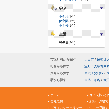
学ぶ
小学校
(1件)
保育園
(1件)
中学校
(1件)
生活
郵便局
(2件)
市区町村から探す
太田市
/
邑楽郡
町名から探す
宝町
/
大字寄木
路線から探す
東武伊勢崎線
/
駅から探す
木崎
/
細谷
/
太
ホーム
月々支払5万
会社概要
新築一戸建て
プライバシーポリシー
中古一戸建て