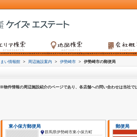
すまい情報館
>
周辺施設案内
>
伊勢崎市
>
伊勢崎市の郵便局
※物件情報の周辺施設紹介のページであり、各店舗への問い合わせは当社で
東小保方郵便局
郵便局
群馬県伊勢崎市東小保方町