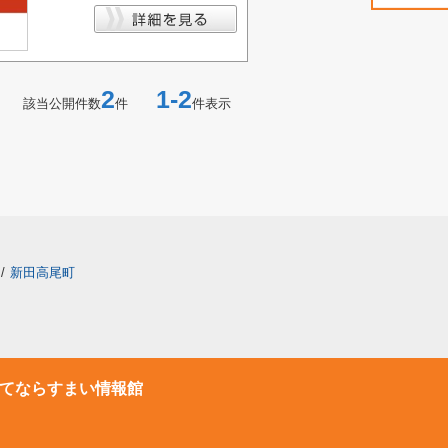
2
1-2
該当公開件数
件
件表示
/
新田高尾町
てならすまい情報館