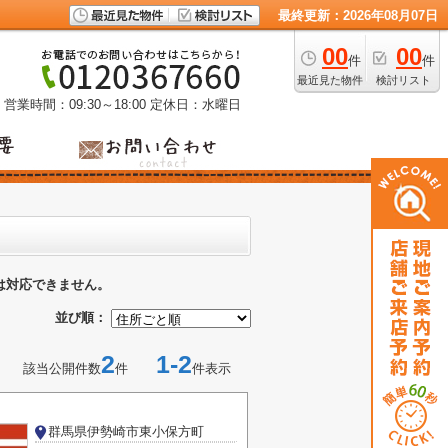
最終更新：2026年08月07日
00
00
件
件
最近見た物件
検討リスト
営業時間：09:30～18:00
定休日：水曜日
は対応できません。
並び順：
2
1-2
該当公開件数
件
件表示
群馬県伊勢崎市東小保方町