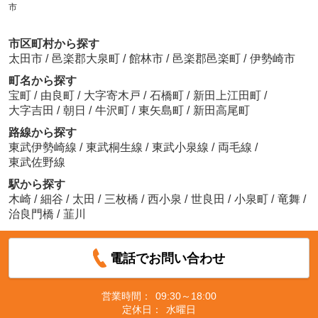
市
市区町村から探す
太田市
/
邑楽郡大泉町
/
館林市
/
邑楽郡邑楽町
/
伊勢崎市
町名から探す
宝町
/
由良町
/
大字寄木戸
/
石橋町
/
新田上江田町
/
大字吉田
/
朝日
/
牛沢町
/
東矢島町
/
新田高尾町
路線から探す
東武伊勢崎線
/
東武桐生線
/
東武小泉線
/
両毛線
/
東武佐野線
駅から探す
木崎
/
細谷
/
太田
/
三枚橋
/
西小泉
/
世良田
/
小泉町
/
竜舞
/
治良門橋
/
韮川
電話でお問い合わせ
営業時間：
09:30～18:00
定休日：
水曜日