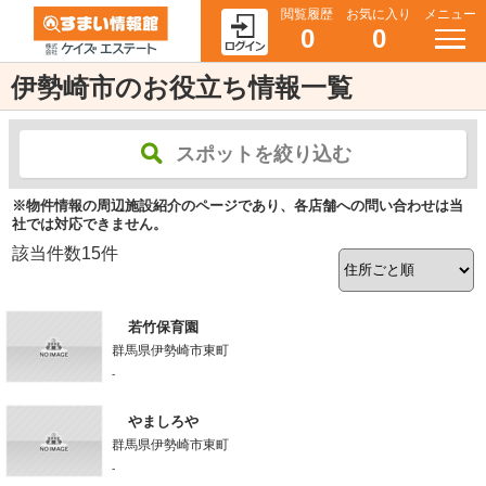
閲覧履歴
お気に入り
メニュー
0
0
伊勢崎市のお役立ち情報一覧
スポットを絞り込む
※物件情報の周辺施設紹介のページであり、各店舗への問い合わせは当
社では対応できません。
該当件数
15
件
若竹保育園
群馬県伊勢崎市東町
-
やましろや
群馬県伊勢崎市東町
-