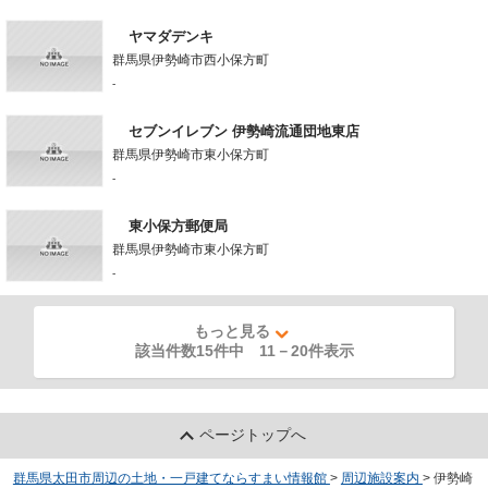
ヤマダデンキ
群馬県伊勢崎市西小保方町
-
セブンイレブン 伊勢崎流通団地東店
群馬県伊勢崎市東小保方町
-
東小保方郵便局
群馬県伊勢崎市東小保方町
-
もっと見る
該当件数15件中
11
－
20
件表示
ページトップへ
群馬県太田市周辺の土地・一戸建てならすまい情報館
>
周辺施設案内
>
伊勢崎