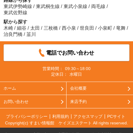
路線から探す
東武伊勢崎線
/
東武桐生線
/
東武小泉線
/
両毛線
/
東武佐野線
駅から探す
木崎
/
細谷
/
太田
/
三枚橋
/
西小泉
/
世良田
/
小泉町
/
竜舞
/
治良門橋
/
韮川
電話でお問い合わせ
営業時間：
09:30～18:00
定休日：
水曜日
ホーム
会社概要
お問い合わせ
来店予約
プライバシーポリシー
利用規約
アクセスマップ
PCサイト
Copyright(c) すまい情報館 ケイズエステート All rights reserved.