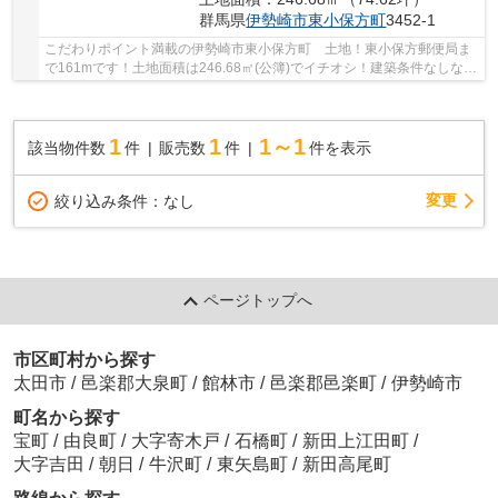
群馬県
伊勢崎市
東小保方町
3452-1
こだわりポイント満載の伊勢崎市東小保方町 土地！東小保方郵便局ま
で161mです！土地面積は246.68㎡(公簿)でイチオシ！建築条件なしなの
で、好きな業者や間取りを自分で選ぶことがで...
1
1
1～1
該当物件数
件
販売数
件
件を表示
変更
絞り込み条件：
なし
ページトップへ
市区町村から探す
太田市
/
邑楽郡大泉町
/
館林市
/
邑楽郡邑楽町
/
伊勢崎市
町名から探す
宝町
/
由良町
/
大字寄木戸
/
石橋町
/
新田上江田町
/
大字吉田
/
朝日
/
牛沢町
/
東矢島町
/
新田高尾町