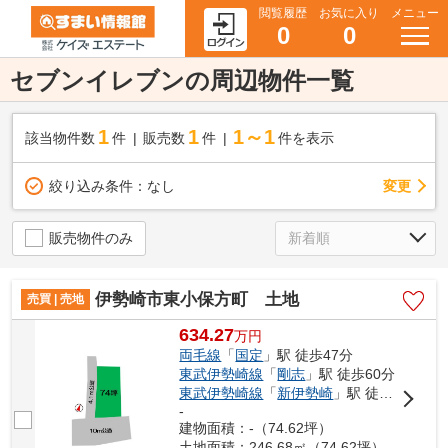
閲覧履歴
お気に入り
メニュー
0
0
セブンイレブンの周辺物件一覧
1
1
1～1
該当物件数
件
販売数
件
件を表示
変更
絞り込み条件：
なし
販売物件のみ
伊勢崎市東小保方町 土地
売買 | 売地
634.27
万
円
両毛線
「
国定
」駅 徒歩47分
東武伊勢崎線
「
剛志
」駅 徒歩60分
東武伊勢崎線
「
新伊勢崎
」駅 徒歩63分
-
建物面積：-（74.62坪）
土地面積：246.68㎡（74.62坪）