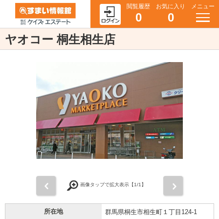
閲覧履歴
お気に入り
メニュー
0
0
ヤオコー 桐生相生店
前
次
画像タップで拡大表示【
1
/1】
所在地
群馬県桐生市相生町１丁目124-1