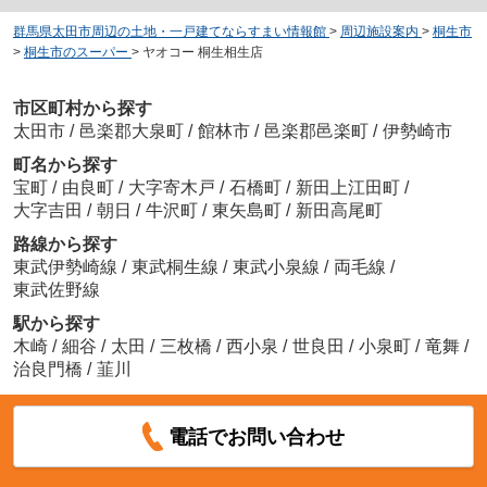
群馬県太田市周辺の土地・一戸建てならすまい情報館
>
周辺施設案内
>
桐生市
>
桐生市のスーパー
>
ヤオコー 桐生相生店
市区町村から探す
太田市
/
邑楽郡大泉町
/
館林市
/
邑楽郡邑楽町
/
伊勢崎市
町名から探す
宝町
/
由良町
/
大字寄木戸
/
石橋町
/
新田上江田町
/
大字吉田
/
朝日
/
牛沢町
/
東矢島町
/
新田高尾町
路線から探す
東武伊勢崎線
/
東武桐生線
/
東武小泉線
/
両毛線
/
東武佐野線
駅から探す
木崎
/
細谷
/
太田
/
三枚橋
/
西小泉
/
世良田
/
小泉町
/
竜舞
/
治良門橋
/
韮川
電話でお問い合わせ