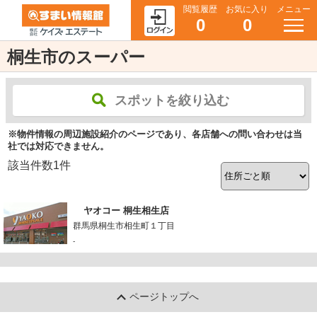
閲覧履歴
お気に入り
メニュー
0
0
桐生市のスーパー
スポットを絞り込む
※物件情報の周辺施設紹介のページであり、各店舗への問い合わせは当
社では対応できません。
該当件数
1
件
ヤオコー 桐生相生店
群馬県桐生市相生町１丁目
-
ページトップへ