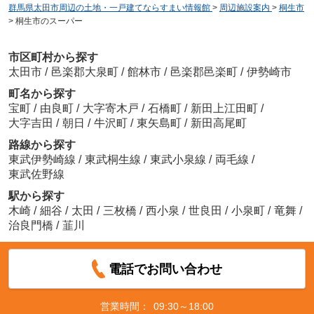
群馬県太田市周辺の土地・一戸建てならすまい情報館
>
周辺施設案内
>
桐生市
>
桐生市のスーパー
市区町村から探す
太田市
/
邑楽郡大泉町
/
館林市
/
邑楽郡邑楽町
/
伊勢崎市
町名から探す
宝町
/
由良町
/
大字寄木戸
/
石橋町
/
新田上江田町
/
大字吉田
/
朝日
/
牛沢町
/
東矢島町
/
新田高尾町
路線から探す
東武伊勢崎線
/
東武桐生線
/
東武小泉線
/
両毛線
/
東武佐野線
駅から探す
木崎
/
細谷
/
太田
/
三枚橋
/
西小泉
/
世良田
/
小泉町
/
竜舞
/
治良門橋
/
韮川
電話でお問い合わせ
営業時間：
09:30～18:00