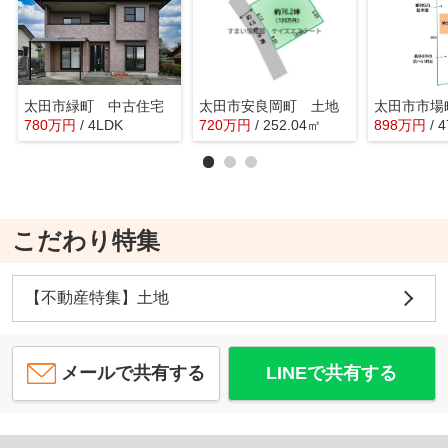
太田市緑町 中古住宅
太田市安良岡町 土地
太田市市場
780
万
円
/ 4LDK
720
万
円
/ 252.04㎡
898
万
円
/ 
こだわり特集
【不動産特集】土地
メールで共有する
LINEで共有する