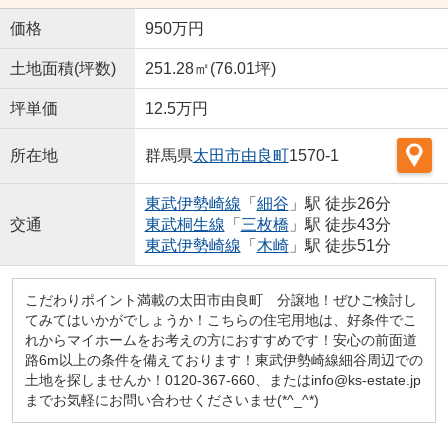
価格
950万円
土地面積(坪数)
251.28㎡(76.01坪)
坪単価
12.5万円
所在地
群馬県
太田市
由良町
1570-1
東武伊勢崎線
「
細谷
」駅 徒歩26分
交通
東武桐生線
「
三枚橋
」駅 徒歩43分
東武伊勢崎線
「
木崎
」駅 徒歩51分
こだわりポイント満載の太田市由良町 分譲地！ぜひご検討し
てみてはいかがでしょうか！こちらの住宅用地は、好条件でこ
れからマイホームをお考えの方におすすめです！安心の前面道
路6m以上の条件を備えております！東武伊勢崎線細谷周辺での
土地を探しませんか！0120-367-660、またはinfo@ks-estate.jp
までお気軽にお問い合わせくださいませ(*^_^*)