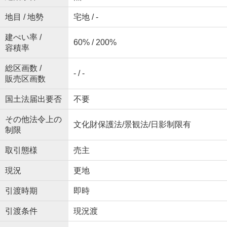
地目 / 地勢
宅地 / -
建ぺい率 /
60% / 200%
容積率
総区画数 /
- / -
販売区画数
国土法届出要否
不要
その他法令上の
文化財保護法/景観法/日影制限有
制限
取引態様
売主
現況
更地
引渡時期
即時
引渡条件
現況渡