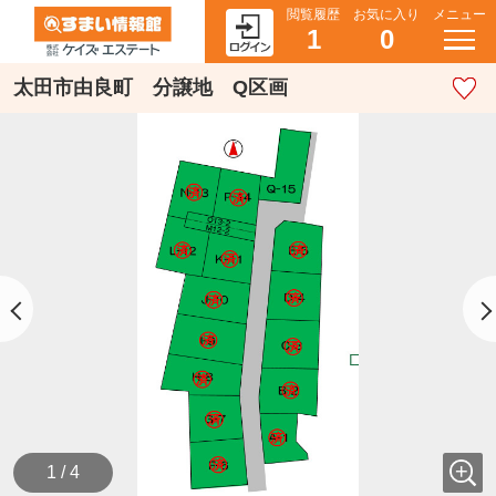
閲覧履歴
お気に入り
メニュー
1
0
太田市由良町 分譲地 Q区画
1 / 4