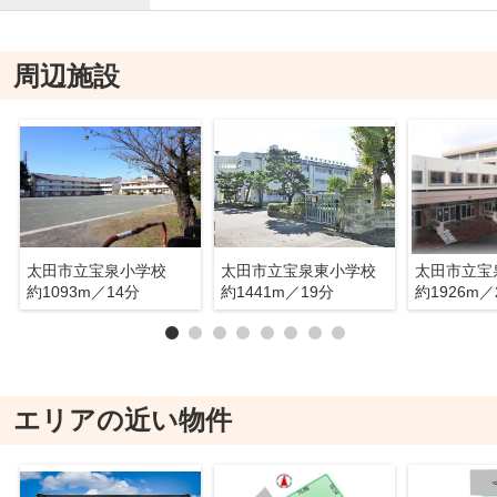
周辺施設
太田市立宝泉小学校
太田市立宝泉東小学校
太田市立宝
約1093m／14分
約1441m／19分
約1926m／
エリアの近い物件