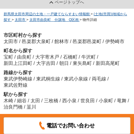
ページトップへ
群馬県太田市周辺の土地・一戸建てならすまい情報館
>
(土地(売買))地域から
探す
>
太田市
>
太田市由良町 分譲地 Q区画
>
物件詳細
市区町村から探す
太田市
/
邑楽郡大泉町
/
館林市
/
邑楽郡邑楽町
/
伊勢崎市
町名から探す
宝町
/
由良町
/
大字寄木戸
/
石橋町
/
牛沢町
/
新田上江田町
/
大字吉田
/
朝日
/
東矢島町
/
新田高尾町
路線から探す
東武伊勢崎線
/
東武桐生線
/
東武小泉線
/
両毛線
/
東武佐野線
駅から探す
木崎
/
細谷
/
太田
/
三枚橋
/
西小泉
/
世良田
/
小泉町
/
竜舞
/
治良門橋
/
韮川
電話でお問い合わせ