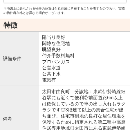
※地図上に表示される物件の位置は付近住所に所在することを表すものであり、実際
の物件所在地とは異なる場合がございます。
特徴
陽当り良好
閑静な住宅地
眺望良好
仲介手数料無料
設備条件
プロパンガス
公営水道
公共下水
電気有
太田市由良町 分譲地：東武伊勢崎線細
谷駅にも近くて便利◎前面道路6m以上
は確保しているので車の出し入れもラク
ラクです◎3階建て以上の集合住宅が建
ち並び、住宅市街地の良好な居住環境を
備考
保護するために指定される第二種中高層
住居専用地域◎太田市にある東武伊勢崎