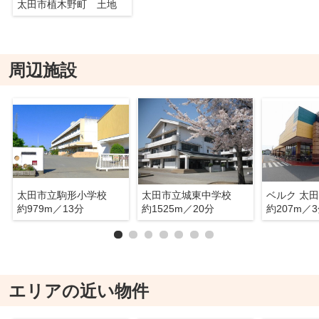
太田市植木野町 土地
周辺施設
太田市立駒形小学校
太田市立城東中学校
ベルク 太
約979m／13分
約1525m／20分
約207m／
エリアの近い物件