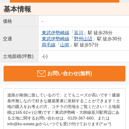
基本情報
価格
-
東武伊勢崎線
「
韮川
」駅 徒歩26分
交通
東武伊勢崎線
「
野州山辺
」駅 徒歩30分
両毛線
「
山前
」駅 徒歩57分
土地面積(坪数)
-(-)
お問い合わせ(無料)
道路が南側に面しているので、とてもニーズが高いです！建築
条件無しなので好きな建築業者に依頼することができます！土
地の購入をお考えの方、コチラの売地をご覧ください！土地面
積は165.62㎡(公簿)です！東武伊勢崎・大師線韮川駅周辺にあ
る土地に関するお問い合わせは、0120-367-660、または
info@ks-estate.jpからいつでも受け付けております(*´ω`*)