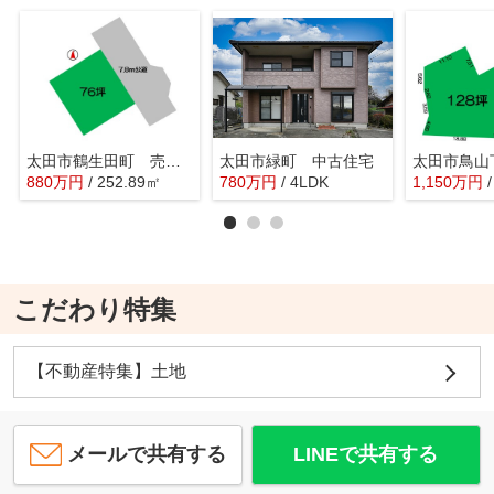
太田市鶴生田町 売土地
太田市緑町 中古住宅
880
万
円
/ 252.89㎡
780
万
円
/ 4LDK
1,150
万
円
こだわり特集
【不動産特集】土地
メールで共有する
LINEで共有する