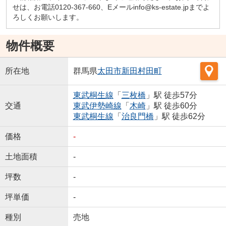
せは、お電話0120-367-660、Eメールinfo@ks-estate.jpまでよ
ろしくお願いします。
物件概要
所在地
群馬県
太田市
新田村田町
東武桐生線
「
三枚橋
」駅 徒歩57分
交通
東武伊勢崎線
「
木崎
」駅 徒歩60分
東武桐生線
「
治良門橋
」駅 徒歩62分
価格
-
土地面積
-
坪数
-
坪単価
-
種別
売地