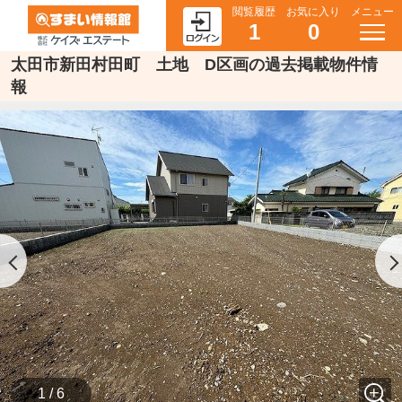
閲覧履歴
お気に入り
メニュー
1
0
太田市新田村田町 土地 D区画の過去掲載物件情
報
1 / 6