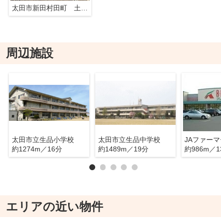
太田市新田村田町 土地 D区画
周辺施設
太田市立生品小学校
太田市立生品中学校
約1274m／16分
約1489m／19分
約986m／1
エリアの近い物件