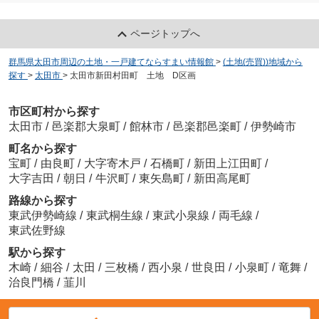
ページトップへ
群馬県太田市周辺の土地・一戸建てならすまい情報館
>
(土地(売買))地域から
探す
>
太田市
>
太田市新田村田町 土地 D区画
市区町村から探す
太田市
/
邑楽郡大泉町
/
館林市
/
邑楽郡邑楽町
/
伊勢崎市
町名から探す
宝町
/
由良町
/
大字寄木戸
/
石橋町
/
新田上江田町
/
大字吉田
/
朝日
/
牛沢町
/
東矢島町
/
新田高尾町
路線から探す
東武伊勢崎線
/
東武桐生線
/
東武小泉線
/
両毛線
/
東武佐野線
駅から探す
木崎
/
細谷
/
太田
/
三枚橋
/
西小泉
/
世良田
/
小泉町
/
竜舞
/
治良門橋
/
韮川