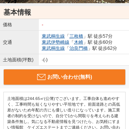
基本情報
価格
-
東武桐生線
「
三枚橋
」駅 徒歩57分
交通
東武伊勢崎線
「
木崎
」駅 徒歩60分
東武桐生線
「
治良門橋
」駅 徒歩62分
土地面積(坪数)
-(-)
お問い合わせ(無料)
土地面積は244.65㎡(公簿)でございます。工事自体も進めやす
く、工事時間も短くなりやすい平坦地です。前面道路との高低
差がないため年配の方にも優しい造りになっています。施工業
者の制約を受けないので、自分で1から間取りを考えられる建
築条件無し。気になる不動産情報を見つけたら、お気軽にすま
い情報館 ケイズエステートまでご連絡ください。お問い合わ