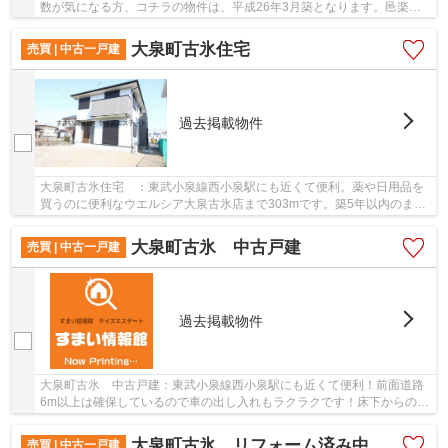
数が気になる方、コチラの物件は、平成26年3月築となります。邑楽郡
大泉町の東武小泉線西小泉周辺にある物件探しは...
大泉町古氷住宅
売買 | 中古一戸建
過去掲載物件
大泉町古氷住宅 ：東武小泉線西小泉駅にも近くて便利。薬や日用品を
買うのに便利なウエルシア大泉古氷店まで303mです。築5年以内のまだ
まだ新しい物件です。室内環境まで左右する基礎...
大泉町古氷 中古戸建
売買 | 中古一戸建
過去掲載物件
大泉町古氷 中古戸建：東武小泉線西小泉駅にも近くて便利！前面道路
6m以上は確保しているので車の出し入れもラクラクです！床下からの湿
気や害虫をシャットアウトするベタ基礎の物件...
大泉町古氷 リフォーム済み中古戸建
売買 | 中古一戸建