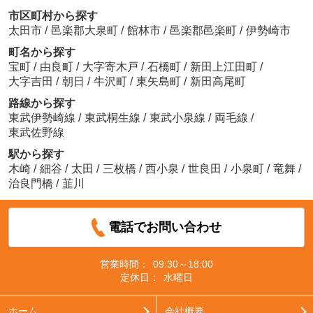
市区町村から探す
太田市
/
邑楽郡大泉町
/
館林市
/
邑楽郡邑楽町
/
伊勢崎市
町名から探す
宝町
/
由良町
/
大字寄木戸
/
石橋町
/
新田上江田町
/
大字吉田
/
朝日
/
牛沢町
/
東矢島町
/
新田高尾町
路線から探す
東武伊勢崎線
/
東武桐生線
/
東武小泉線
/
両毛線
/
東武佐野線
駅から探す
木崎
/
細谷
/
太田
/
三枚橋
/
西小泉
/
世良田
/
小泉町
/
竜舞
/
治良門橋
/
韮川
電話でお問い合わせ
営業時間：
09:30～18:00
定休日：
水曜日
ホーム
会社概要