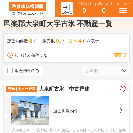
閲覧履歴
お気に入り
メニュー
0
0
邑楽郡大泉町大字古氷 不動産一覧
4
0
1～4
該当物件数
戸
販売数
戸
戸を表示
変更
絞り込み条件：
なし
販売物件のみ
大泉町古氷 中古戸建
売買 | 中古一戸建
過去掲載物件
大泉町古氷 中古戸建の詳しい情報。こちらは中古の戸建てです。築年