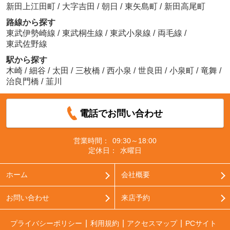
新田上江田町
/
大字吉田
/
朝日
/
東矢島町
/
新田高尾町
路線から探す
東武伊勢崎線
/
東武桐生線
/
東武小泉線
/
両毛線
/
東武佐野線
駅から探す
木崎
/
細谷
/
太田
/
三枚橋
/
西小泉
/
世良田
/
小泉町
/
竜舞
/
治良門橋
/
韮川
電話でお問い合わせ
営業時間：
09:30～18:00
定休日：
水曜日
ホーム
会社概要
お問い合わせ
来店予約
プライバシーポリシー
利用規約
アクセスマップ
PCサイト