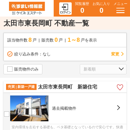
閲覧履歴
お気に入り
メニュー
0
0
太田市東長岡町 不動産一覧
8
0
1～8
該当物件数
戸
販売数
戸
戸を表示
変更
絞り込み条件：
なし
販売物件のみ
太田市東長岡町 新築住宅
売買 | 新築一戸建
過去掲載物件
室内環境を左右する基礎も、ベタ基礎となっているので安心です。快適