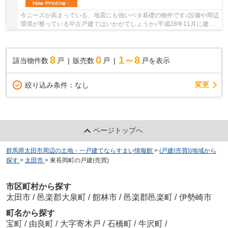
今ニーズが高まっている、地震にも強いベタ基礎の物件です♪設備や周辺
環境が整っている中古戸建てはいかがでしょうか♪平成28年11月に建て
られた物件です♪不動産の購入は大きなお買い物...
8
0
1～8
該当物件数
戸
販売数
戸
戸を表示
変更
絞り込み条件：
なし
ページトップへ
群馬県太田市周辺の土地・一戸建てならすまい情報館
>
(戸建(売買))地域から
探す
>
太田市
>
東長岡町の戸建(売買)
市区町村から探す
太田市
/
邑楽郡大泉町
/
館林市
/
邑楽郡邑楽町
/
伊勢崎市
町名から探す
宝町
/
由良町
/
大字寄木戸
/
石橋町
/
牛沢町
/