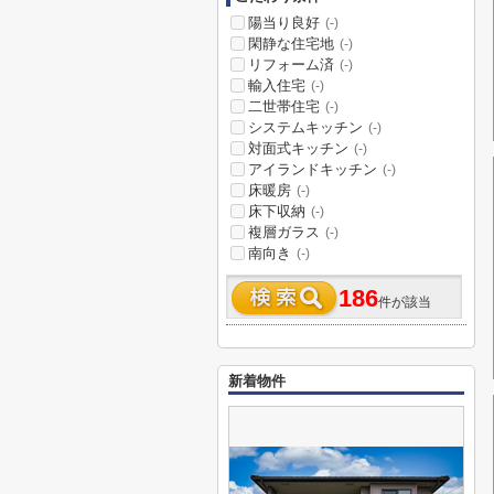
陽当り良好
(-)
閑静な住宅地
(-)
リフォーム済
(-)
輸入住宅
(-)
二世帯住宅
(-)
システムキッチン
(-)
対面式キッチン
(-)
アイランドキッチン
(-)
床暖房
(-)
床下収納
(-)
複層ガラス
(-)
南向き
(-)
186
件が該当
新着物件