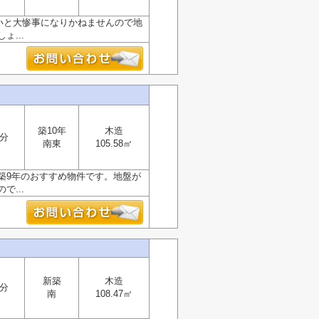
弱いと大惨事になりかねませんので地
...
築10年
木造
6分
南東
105.58㎡
築9年のおすすめ物件です。地盤が
...
新築
木造
5分
南
108.47㎡