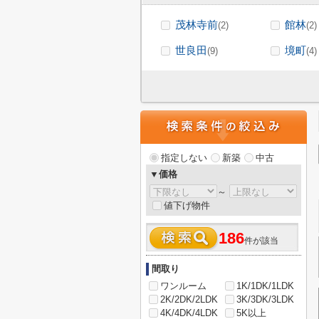
茂林寺前
館林
(2)
(2)
世良田
境町
(9)
(4)
指定しない
新築
中古
▼価格
～
値下げ物件
186
件が該当
間取り
ワンルーム
1K/1DK/1LDK
2K/2DK/2LDK
3K/3DK/3LDK
4K/4DK/4LDK
5K以上