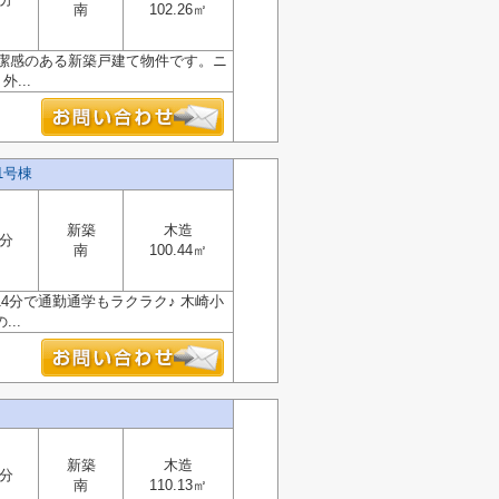
南
102.26㎡
潔感のある新築戸建て物件です。ニ
...
1号棟
新築
木造
4分
南
100.44㎡
4分で通勤通学もラクラク♪ 木崎小
..
新築
木造
1分
南
110.13㎡