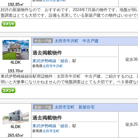
群馬県
太田市
岩瀬川町
192.85㎡
好評の新築物件なので、おすすめです。2024年7月築の物件です。地盤が
盤調査はとても大切です。設備も充実している新築戸建ての物件はいかがでしょ
太田市牛沢町 中古戸建
中古一戸建
過去掲載物件
徒歩3
東武伊勢崎線
「
細谷
」駅
4LDK
群馬県
太田市
牛沢町
193.70㎡
東武伊勢崎線細谷駅周辺物件：太田市牛沢町 中古戸建。ご紹介するのは、
弱いと大惨事になりかねませんので地盤調査はとても大切です。ベタ基礎なので
太田市宝町 新築住宅
新築一戸建
過去掲載物件
徒歩2
東武伊勢崎線
「
細谷
」駅
4LDK
群馬県
太田市
宝町
265.65㎡