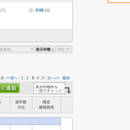
木崎
(17)
(18)
表示件数：
表示
<<前へ
1
2
3
4
5
次へ>>
最初
表示中物件を
一括でチェック
歩
築年数
構造
方位
建物面積