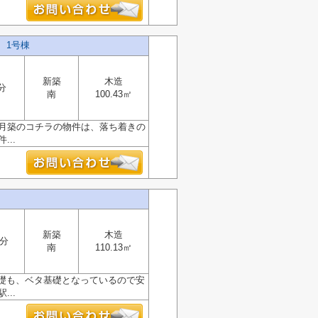
 1号棟
新築
木造
分
南
100.43㎡
6月築のコチラの物件は、落ち着きの
..
新築
木造
5分
南
110.13㎡
礎も、ベタ基礎となっているので安
..