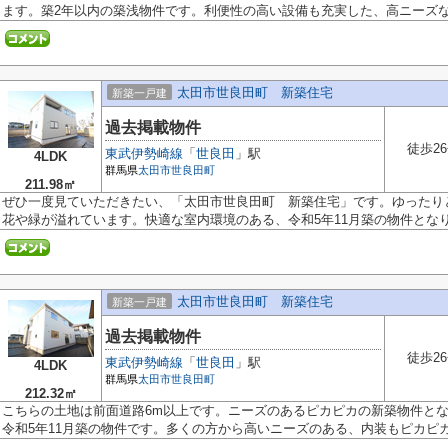
ます。築2年以内の築浅物件です。利便性の高い設備も充実した、高ニーズな令
太田市世良田町 新築住宅
新築一戸建
過去掲載物件
徒歩2
東武伊勢崎線
「
世良田
」駅
4LDK
群馬県
太田市
世良田町
211.98㎡
ぜひ一度見ていただきたい、「太田市世良田町 新築住宅」です。ゆったり
花や緑が溢れています。快適な室内環境のある、令和5年11月築の物件となりま
太田市世良田町 新築住宅
新築一戸建
過去掲載物件
徒歩2
東武伊勢崎線
「
世良田
」駅
4LDK
群馬県
太田市
世良田町
212.32㎡
こちらの土地は前面道路6m以上です。ニーズのあるピカピカの新築物件と
令和5年11月築の物件です。多くの方から高いニーズのある、内装もピカピカの