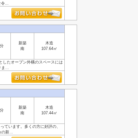
...
新築
木造
6分
南
107.64㎡
としたオープン外構のスペースには
...
新築
木造
6分
南
107.44㎡
なっています。多くの方に好評の、
新...