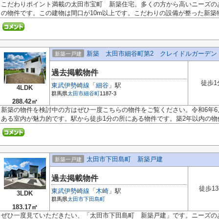
こだわりポイント満載の太田市宝町 新築住宅。多くの方から高いニーズの
の物件です。この建物は間口が10m以上です。こだわりの設備が整った新築物件
新築 太田市細谷町第2 クレイドルガーデン
新築一戸建
過去掲載物件
徒歩1
東武伊勢崎線
「
細谷
」駅
4LDK
群馬県
太田市
細谷町
1187-3
288.42㎡
新築の物件を検討中の方はぜひ一度こちらの物件をご覧ください。令和6年
ある室内が魅力的です。駅から徒歩1分の所にある物件です。築2年以内の物件.
太田市下田島町 新築戸建
新築一戸建
過去掲載物件
徒歩1
東武伊勢崎線
「
木崎
」駅
3LDK
群馬県
太田市
下田島町
183.17㎡
ぜひ一度見ていただきたい、「太田市下田島町 新築戸建」です。ニーズの