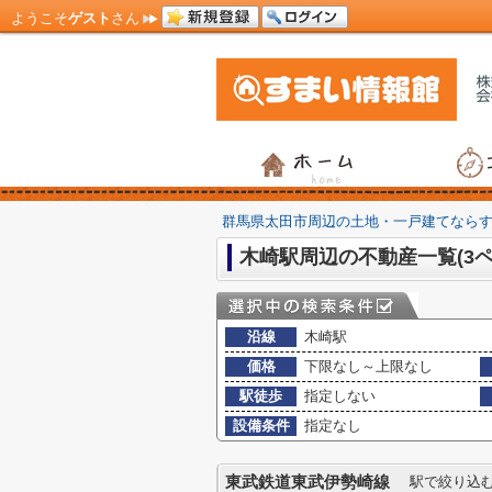
ようこそ
ゲスト
さん
群馬県太田市周辺の土地・一戸建てなら
木崎駅周辺の不動産一覧(3ペ
沿線
木崎駅
価格
下限なし～上限なし
駅徒歩
指定しない
設備条件
指定なし
東武鉄道東武伊勢崎線
駅で絞り込