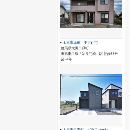
太田市緑町 中古住宅
群馬県太田市緑町
東武桐生線「治良門橋」駅 徒歩38分
築24年
太田市牛沢町 グラファーレ