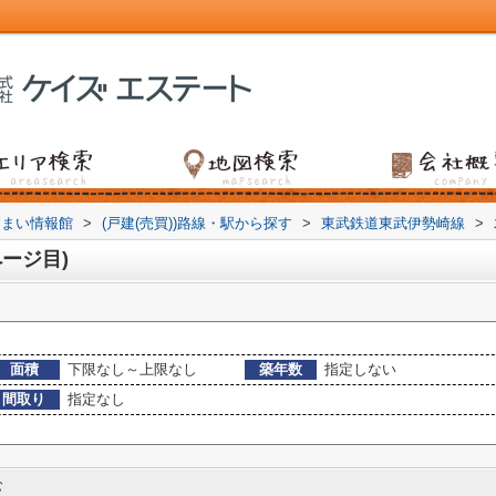
すまい情報館
>
(戸建(売買))路線・駅から探す
>
東武鉄道東武伊勢崎線
>
ージ目)
面積
下限なし～上限なし
築年数
指定しない
間取り
指定なし
む