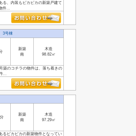
ある、内装もピカピカの新築戸建て
...
 3号棟
新築
木造
分
南
98.82㎡
6月築のコチラの物件は、落ち着きの
..
新築
木造
3分
南
97.29㎡
あるピカピカの新築物件となってい