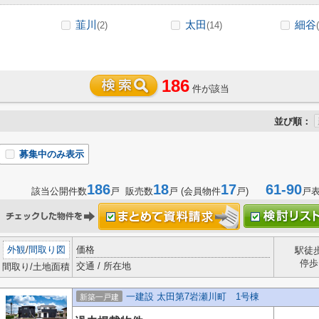
韮川
太田
細谷
(2)
(14)
186
件が該当
並び順：
募集中のみ表示
186
18
17
61-90
該当公開件数
戸 販売数
戸 (会員物件
戸)
戸
外観
/
間取り図
価格
駅徒
停歩
交通 / 所在地
間取り/土地面積
一建設 太田第7岩瀬川町 1号棟
新築一戸建