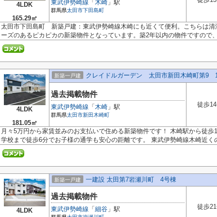
東武伊勢崎線
「
木崎
」駅
4LDK
群馬県
太田市
下田島町
165.29㎡
太田市下田島町 新築戸建：東武伊勢崎線木崎にも近くて便利。こちらは清
ーズのあるピカピカの新築物件となっています。築2年以内の物件ですので、外
クレイドルガーデン 太田市新田木崎町第9 
新築一戸建
過去掲載物件
徒歩1
東武伊勢崎線
「
木崎
」駅
4LDK
群馬県
太田市
新田木崎町
181.05㎡
月々5万円から家賃並みのお支払いで住める新築物件です！ 木崎駅から徒歩1
学校まで徒歩6分でお子様の通学も安心の距離です。 東武伊勢崎線木崎近くの.
一建設 太田第7岩瀬川町 4号棟
新築一戸建
過去掲載物件
徒歩2
東武伊勢崎線
「
細谷
」駅
4LDK