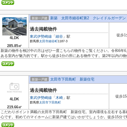
新築 太田市細谷町第2 クレイドルガーデン
新築一戸建
過去掲載物件
徒歩1
東武伊勢崎線
「
細谷
」駅
4LDK
群馬県
太田市
細谷町
1187-3
285.85㎡
新築の物件を検討中の方はぜひ一度こちらの物件をご覧ください。令和6年
ある室内が魅力的です。駅から徒歩1分の所にある物件です。築2年以内の物件.
太田市下田島町 新築住宅
新築一戸建
過去掲載物件
徒歩1
東武伊勢崎線
「
木崎
」駅
4LDK
群馬県
太田市
下田島町
219.66㎡
こだわりポイント満載の太田市下田島町 新築住宅。室内環境を左右する基
心です。初めてのマイホームに新築戸建てはいかがでしょうか。徒歩15分で駅.