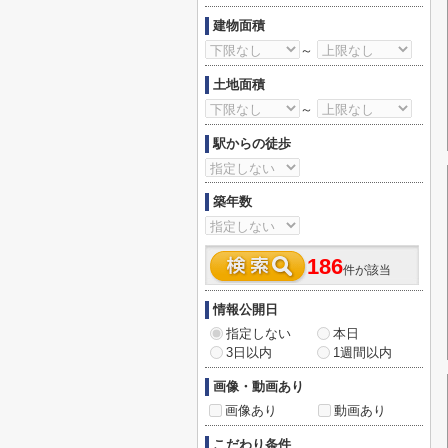
建物面積
～
土地面積
～
駅からの徒歩
築年数
186
件が該当
情報公開日
指定しない
本日
3日以内
1週間以内
画像・動画あり
画像あり
動画あり
こだわり条件