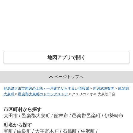
地図アプリで開く
ページトップへ
群馬県太田市周辺の土地・一戸建てならすまい情報館
>
周辺施設案内
>
邑楽郡
大泉町
>
邑楽郡大泉町のドラッグストア
>
クスリのアオキ 大泉朝日店
市区町村から探す
太田市
/
邑楽郡大泉町
/
館林市
/
邑楽郡邑楽町
/
伊勢崎市
町名から探す
宝町
/
由良町
/
大字寄木戸
/
石橋町
/
牛沢町
/