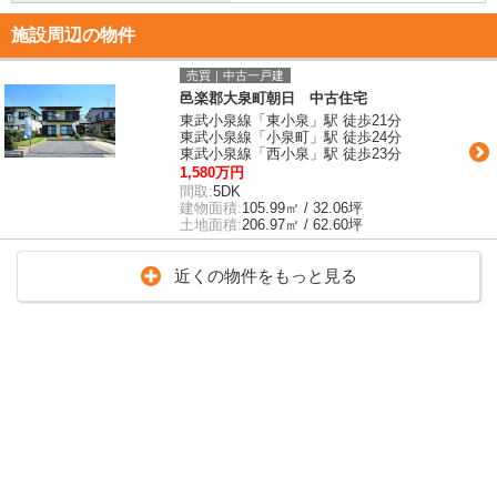
施設周辺の物件
売買｜中古一戸建
邑楽郡大泉町朝日 中古住宅
東武小泉線「東小泉」駅 徒歩21分
東武小泉線「小泉町」駅 徒歩24分
東武小泉線「西小泉」駅 徒歩23分
1,580万円
間取:
5DK
建物面積:
105.99㎡ / 32.06坪
土地面積:
206.97㎡ / 62.60坪
近くの物件をもっと見る