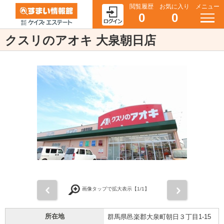
閲覧履歴
お気に入り
メニュー
0
0
クスリのアオキ 大泉朝日店
前
次
画像タップで拡大表示【
1
/1】
所在地
群馬県邑楽郡大泉町朝日３丁目1-15