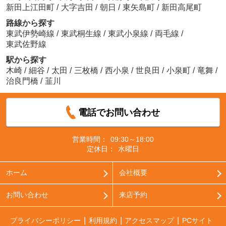
新田上江田町
/
大字吉田
/
朝日
/
東矢島町
/
新田高尾町
路線から探す
東武伊勢崎線
/
東武桐生線
/
東武小泉線
/
両毛線
/
東武佐野線
駅から探す
木崎
/
細谷
/
太田
/
三枚橋
/
西小泉
/
世良田
/
小泉町
/
竜舞
/
治良門橋
/
韮川
電話でお問い合わせ
営業時間：
09:30～18:00
定休日：
水曜日
ホーム
会社概要
お問い合わせ
来店予約
プライバシーポリシー
利用規約
アクセスマップ
PCサイト