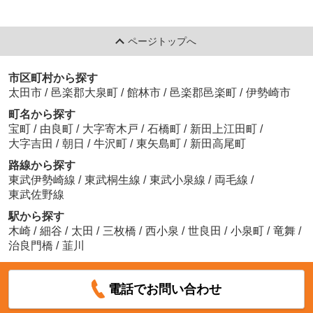
ページトップへ
市区町村から探す
太田市
/
邑楽郡大泉町
/
館林市
/
邑楽郡邑楽町
/
伊勢崎市
町名から探す
宝町
/
由良町
/
大字寄木戸
/
石橋町
/
新田上江田町
/
大字吉田
/
朝日
/
牛沢町
/
東矢島町
/
新田高尾町
路線から探す
東武伊勢崎線
/
東武桐生線
/
東武小泉線
/
両毛線
/
東武佐野線
駅から探す
木崎
/
細谷
/
太田
/
三枚橋
/
西小泉
/
世良田
/
小泉町
/
竜舞
/
治良門橋
/
韮川
電話でお問い合わせ