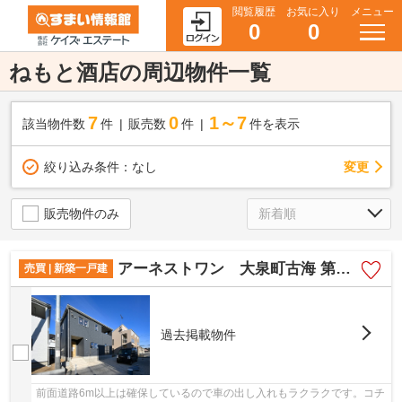
閲覧履歴
お気に入り
メニュー
0
0
ねもと酒店の周辺物件一覧
7
0
1～7
該当物件数
件
販売数
件
件を表示
変更
絞り込み条件：
なし
販売物件のみ
アーネストワン 大泉町古海 第10 2号棟
売買 | 新築一戸建
過去掲載物件
前面道路6m以上は確保しているので車の出し入れもラクラクです。コチ