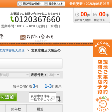
最終更新：2026年08月06日
00
00
件
件
最近見た物件
検討リスト
営業時間：09:30～18:00
定休日：水曜日
文真堂書店大泉店
>
文真堂書店大泉店の
表示件数：
3
1-3
該当公開件数
件
件表示
表示中物件を
一括でチェック
築年数
構造