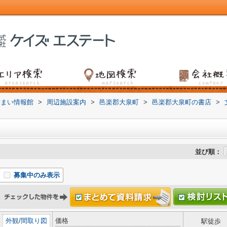
すまい情報館
>
周辺施設案内
>
邑楽郡大泉町
>
邑楽郡大泉町の書店
>
並び順：
募集中のみ表示
外観
/
間取り図
価格
駅徒歩