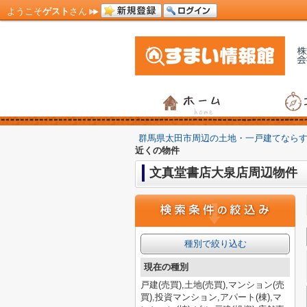
ようこそ
ゲスト
さん
群馬県太田市周辺の土地・一戸建てなら
近くの物件
文真堂書店大泉店周辺物件
種別で絞り込む
現在の種別
戸建(売買),土地(売買),マンション(売
買),投資マンション,アパート(棟),マ