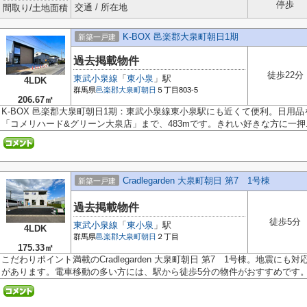
停歩
交通 / 所在地
間取り/土地面積
K-BOX 邑楽郡大泉町朝日1期
新築一戸建
過去掲載物件
徒歩22分
東武小泉線
「
東小泉
」駅
4LDK
群馬県
邑楽郡大泉町
朝日
５丁目803-5
206.67㎡
K-BOX 邑楽郡大泉町朝日1期：東武小泉線東小泉駅にも近くて便利。日用
「コメリハード&グリーン大泉店」まで、483mです。きれい好きな方に一押..
Cradlegarden 大泉町朝日 第7 1号棟
新築一戸建
過去掲載物件
徒歩5分
東武小泉線
「
東小泉
」駅
4LDK
群馬県
邑楽郡大泉町
朝日
２丁目
175.33㎡
こだわりポイント満載のCradlegarden 大泉町朝日 第7 1号棟。地震に
があります。電車移動の多い方には、駅から徒歩5分の物件がおすすめです。.