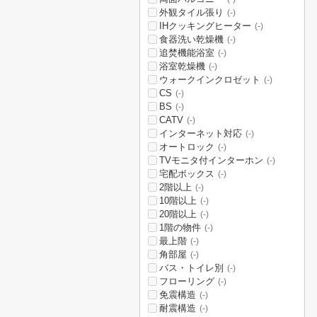
外観タイル張り
(-)
IHクッキングヒーター
(-)
食器洗い乾燥機
(-)
追焚機能浴室
(-)
浴室乾燥機
(-)
ウォークインクロゼット
(-)
CS
(-)
BS
(-)
CATV
(-)
インターネット対応
(-)
オートロック
(-)
TVモニタ付インターホン
(-)
宅配ボックス
(-)
2階以上
(-)
10階以上
(-)
20階以上
(-)
1階の物件
(-)
最上階
(-)
角部屋
(-)
バス・トイレ別
(-)
フローリング
(-)
免震構造
(-)
耐震構造
(-)