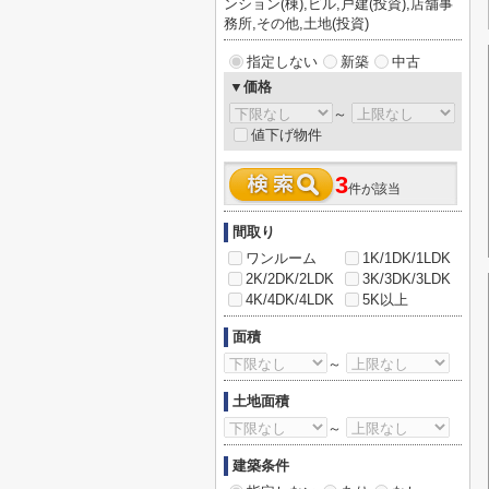
ンション(棟),ビル,戸建(投資),店舗事
務所,その他,土地(投資)
指定しない
新築
中古
▼価格
～
値下げ物件
3
件が該当
間取り
ワンルーム
1K/1DK/1LDK
2K/2DK/2LDK
3K/3DK/3LDK
4K/4DK/4LDK
5K以上
面積
～
土地面積
～
建築条件