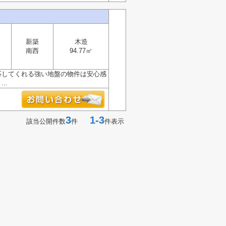
新築
木造
南西
94.77㎡
も対応してくれる強い地盤の物件は安心感
..
3
1-3
該当公開件数
件
件表示