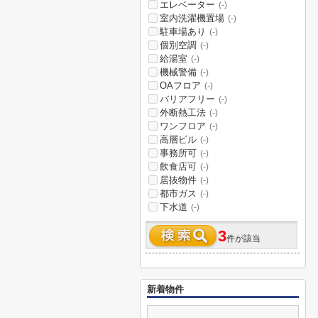
エレベーター
(-)
室内洗濯機置場
(-)
駐車場あり
(-)
個別空調
(-)
給湯室
(-)
機械警備
(-)
OAフロア
(-)
バリアフリー
(-)
外断熱工法
(-)
ワンフロア
(-)
高層ビル
(-)
事務所可
(-)
飲食店可
(-)
居抜物件
(-)
都市ガス
(-)
下水道
(-)
3
件が該当
新着物件