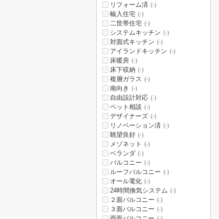
リフォーム済
(-)
輸入住宅
(-)
二世帯住宅
(-)
システムキッチン
(-)
対面式キッチン
(-)
アイランドキッチン
(-)
床暖房
(-)
床下収納
(-)
複層ガラス
(-)
南向き
(-)
自由設計対応
(-)
ペット相談
(-)
デザイナーズ
(-)
リノベーション済
(-)
眺望良好
(-)
メゾネット
(-)
ベランダ
(-)
バルコニー
(-)
ルーフバルコニー
(-)
オール電化
(-)
24時間換気システム
(-)
２面バルコニー
(-)
３面バルコニー
(-)
両面バルコニー
(-)