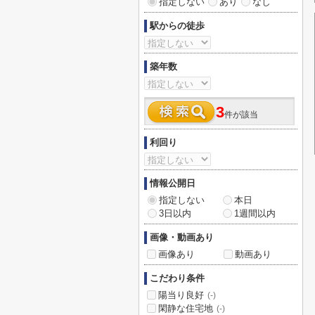
指定しない
あり
なし
駅からの徒歩
築年数
3
件が該当
利回り
情報公開日
指定しない
本日
3日以内
1週間以内
画像・動画あり
画像あり
動画あり
こだわり条件
陽当り良好
(-)
閑静な住宅地
(-)