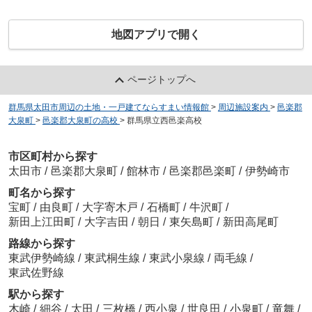
地図アプリで開く
ページトップへ
群馬県太田市周辺の土地・一戸建てならすまい情報館
>
周辺施設案内
>
邑楽郡
大泉町
>
邑楽郡大泉町の高校
>
群馬県立西邑楽高校
市区町村から探す
太田市
/
邑楽郡大泉町
/
館林市
/
邑楽郡邑楽町
/
伊勢崎市
町名から探す
宝町
/
由良町
/
大字寄木戸
/
石橋町
/
牛沢町
/
新田上江田町
/
大字吉田
/
朝日
/
東矢島町
/
新田高尾町
路線から探す
東武伊勢崎線
/
東武桐生線
/
東武小泉線
/
両毛線
/
東武佐野線
駅から探す
木崎
/
細谷
/
太田
/
三枚橋
/
西小泉
/
世良田
/
小泉町
/
竜舞
/