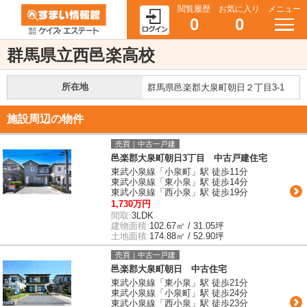
閲覧履歴
お気に入り
メニュー
0
0
群馬県立西邑楽高校
所在地
群馬県邑楽郡大泉町朝日２丁目3-1
施設周辺の物件
売買｜中古一戸建
邑楽郡大泉町朝日3丁目 中古戸建住宅
東武小泉線「小泉町」駅 徒歩11分
東武小泉線「東小泉」駅 徒歩14分
東武小泉線「西小泉」駅 徒歩19分
1,730万円
間取:
3LDK
建物面積:
102.67㎡ / 31.05坪
土地面積:
174.88㎡ / 52.90坪
売買｜中古一戸建
邑楽郡大泉町朝日 中古住宅
東武小泉線「東小泉」駅 徒歩21分
東武小泉線「小泉町」駅 徒歩24分
東武小泉線「西小泉」駅 徒歩23分