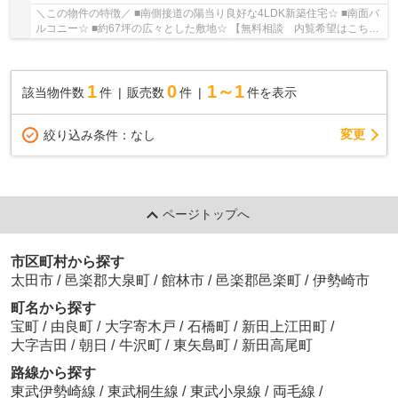
＼この物件の特徴／ ■南側接道の陽当り良好な4LDK新築住宅☆ ■南面バ
ルコニー☆ ■約67坪の広々とした敷地☆ 【無料相談 内覧希望はこちら
→0120-367-660】 ■住宅ローン・資金計画のご相...
1
0
1～1
該当物件数
件
販売数
件
件を表示
変更
絞り込み条件：
なし
ページトップへ
市区町村から探す
太田市
/
邑楽郡大泉町
/
館林市
/
邑楽郡邑楽町
/
伊勢崎市
町名から探す
宝町
/
由良町
/
大字寄木戸
/
石橋町
/
新田上江田町
/
大字吉田
/
朝日
/
牛沢町
/
東矢島町
/
新田高尾町
路線から探す
東武伊勢崎線
/
東武桐生線
/
東武小泉線
/
両毛線
/