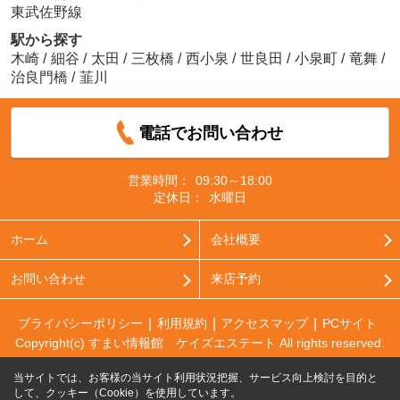
東武佐野線
駅から探す
木崎
/
細谷
/
太田
/
三枚橋
/
西小泉
/
世良田
/
小泉町
/
竜舞
/
治良門橋
/
韮川
電話でお問い合わせ
営業時間：
09:30～18:00
定休日：
水曜日
ホーム
会社概要
お問い合わせ
来店予約
プライバシーポリシー
利用規約
アクセスマップ
PCサイト
Copyright(c) すまい情報館 ケイズエステート All rights reserved.
当サイトでは、お客様の当サイト利用状況把握、サービス向上検討を目的と
して、クッキー（Cookie）を使用しています。