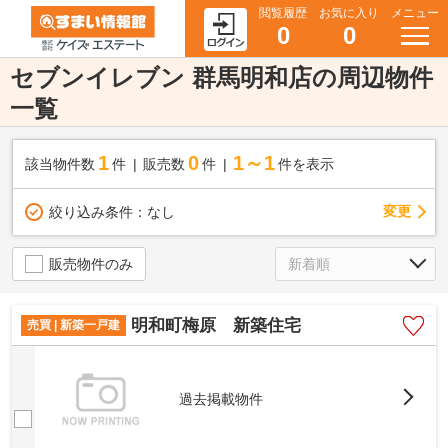
閲覧履歴
お気に入り
メニュー
0
0
セブンイレブン 群馬明和店の周辺物件
一覧
1
0
1～1
該当物件数
件
販売数
件
件を表示
変更
絞り込み条件：
なし
販売物件のみ
明和町梅原 新築住宅
売買 | 新築一戸建
過去掲載物件