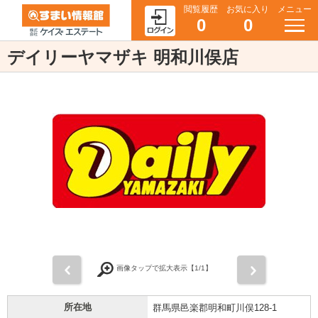
閲覧履歴
お気に入り
メニュー
0
0
デイリーヤマザキ 明和川俣店
前
次
画像タップで拡大表示【
1
/1】
所在地
群馬県邑楽郡明和町川俣128-1