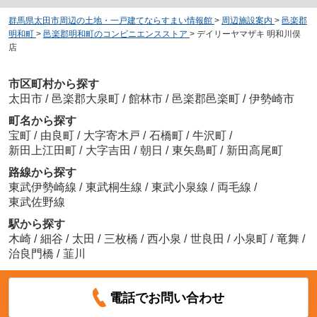
群馬県太田市周辺の土地・一戸建てならすまい情報館
>
周辺施設案内
>
邑楽郡
明和町
>
邑楽郡明和町のコンビニエンスストア
>
デイリーヤマザキ 明和川俣
店
市区町村から探す
太田市
/
邑楽郡大泉町
/
館林市
/
邑楽郡邑楽町
/
伊勢崎市
町名から探す
宝町
/
由良町
/
大字寄木戸
/
石橋町
/
牛沢町
/
新田上江田町
/
大字吉田
/
朝日
/
東矢島町
/
新田高尾町
路線から探す
東武伊勢崎線
/
東武桐生線
/
東武小泉線
/
両毛線
/
東武佐野線
駅から探す
木崎
/
細谷
/
太田
/
三枚橋
/
西小泉
/
世良田
/
小泉町
/
竜舞
/
治良門橋
/
韮川
電話でお問い合わせ