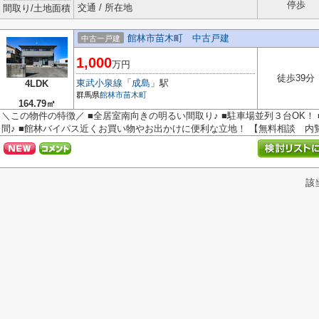
停歩
交通 / 所在地
間取り/土地面積
館林市苗木町 中古戸建
中古一戸建
1,000
万円
徒歩39分
東武小泉線
「
成島
」駅
4LDK
群馬県
館林市
苗木町
164.79㎡
＼この物件の特徴／ ■全居室南向きの明るい間取り♪ ■駐車場並列３台OK！
間♪ ■館林バイパス近くお買い物やお出かけに便利な立地！ 【無料相談 内覧.
該