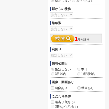
指定しない
あり
なし
駅からの徒歩
築年数
1
件が該当
利回り
情報公開日
指定しない
本日
3日以内
1週間以内
画像・動画あり
画像あり
動画あり
こだわり条件
陽当り良好
(-)
閑静な住宅地
(-)