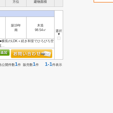
方位
建物面積
築19年
木造
南
98.54㎡
選択
▼
 ■横長のLDK＋続き和室でひろびろ空
..
1
1
1-1
当公開件数
件 販売数
件
件表示