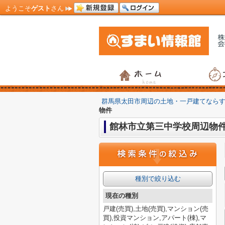
ようこそ
ゲスト
さん
群馬県太田市周辺の土地・一戸建てなら
物件
館林市立第三中学校周辺物
種別で絞り込む
現在の種別
戸建(売買),土地(売買),マンション(売
買),投資マンション,アパート(棟),マ