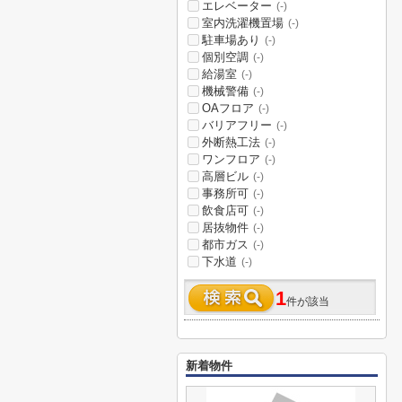
エレベーター
(-)
室内洗濯機置場
(-)
駐車場あり
(-)
個別空調
(-)
給湯室
(-)
機械警備
(-)
OAフロア
(-)
バリアフリー
(-)
外断熱工法
(-)
ワンフロア
(-)
高層ビル
(-)
事務所可
(-)
飲食店可
(-)
居抜物件
(-)
都市ガス
(-)
下水道
(-)
1
件が該当
新着物件