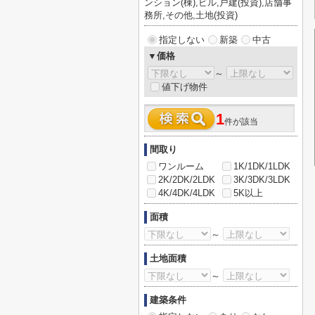
ンション(棟),ビル,戸建(投資),店舗事
務所,その他,土地(投資)
指定しない
新築
中古
▼価格
～
値下げ物件
1
件が該当
間取り
ワンルーム
1K/1DK/1LDK
2K/2DK/2LDK
3K/3DK/3LDK
4K/4DK/4LDK
5K以上
面積
～
土地面積
～
建築条件