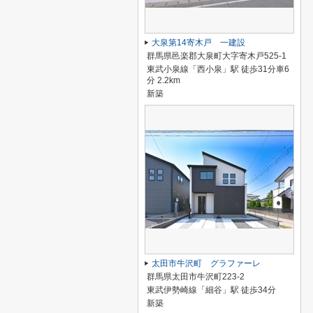
大泉第14寄木戸 一建設
群馬県邑楽郡大泉町大字寄木戸525-1
東武小泉線「西小泉」駅 徒歩31分車6
分 2.2km
新築
太田市牛沢町 グラファーレ
群馬県太田市牛沢町223-2
東武伊勢崎線「細谷」駅 徒歩34分
新築