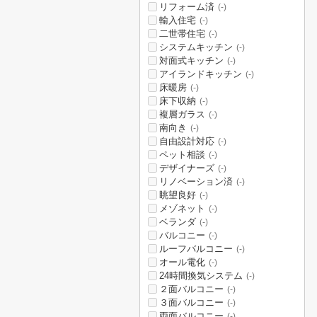
リフォーム済
(-)
輸入住宅
(-)
二世帯住宅
(-)
システムキッチン
(-)
対面式キッチン
(-)
アイランドキッチン
(-)
床暖房
(-)
床下収納
(-)
複層ガラス
(-)
南向き
(-)
自由設計対応
(-)
ペット相談
(-)
デザイナーズ
(-)
リノベーション済
(-)
眺望良好
(-)
メゾネット
(-)
ベランダ
(-)
バルコニー
(-)
ルーフバルコニー
(-)
オール電化
(-)
24時間換気システム
(-)
２面バルコニー
(-)
３面バルコニー
(-)
両面バルコニー
(-)