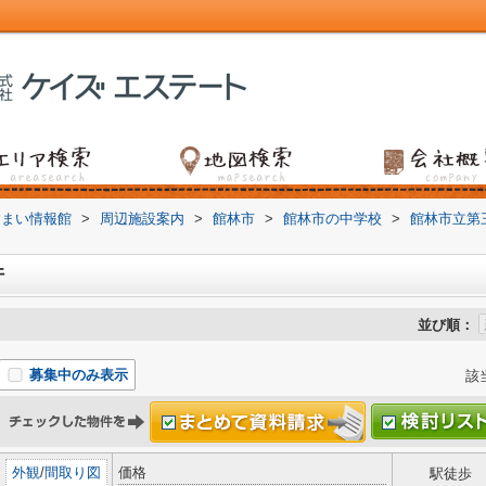
すまい情報館
>
周辺施設案内
>
館林市
>
館林市の中学校
>
館林市立第
件
並び順：
募集中のみ表示
該
外観
/
間取り図
価格
駅徒歩