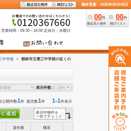
最終更新：2026年08月08日
00
00
件
件
最近見た物件
検討リスト
営業時間：09:30～18:00
定休日：水曜日
三中学校
>
館林市立第三中学校の近くの
表示件数：
1
1
1-1
当公開件数
件 販売数
件
件表示
表示中物件を
一括でチェック
築年数
構造