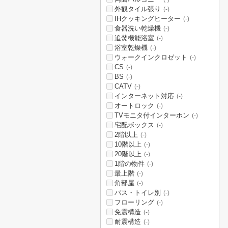
外観タイル張り
(-)
IHクッキングヒーター
(-)
食器洗い乾燥機
(-)
追焚機能浴室
(-)
浴室乾燥機
(-)
ウォークインクロゼット
(-)
CS
(-)
BS
(-)
CATV
(-)
インターネット対応
(-)
オートロック
(-)
TVモニタ付インターホン
(-)
宅配ボックス
(-)
2階以上
(-)
10階以上
(-)
20階以上
(-)
1階の物件
(-)
最上階
(-)
角部屋
(-)
バス・トイレ別
(-)
フローリング
(-)
免震構造
(-)
耐震構造
(-)